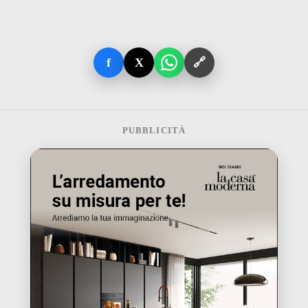
f
X
🔗
PUBBLICITÀ