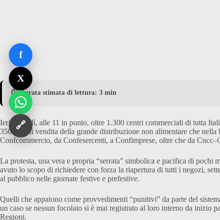
f
X
⏱️ Durata stimata di lettura: 3 min
Ieri martedì, alle 11 in punto, oltre 1.300 centri commerciali di tutta I
🔗
350 i punti vendita della grande distribuzione non alimentare che nella
Confcommercio, da Confesercenti, a Confimprese, oltre che da Cncc–Co
La protesta, una vera e propria “serrata” simbolica e pacifica di pochi mi
avuto lo scopo di richiedere con forza la riapertura di tutti i negozi, se
al pubblico nelle giornate festive e prefestive.
Quelli che appaiono come provvedimenti “punitivi” da parte del sistema, 
un caso se nessun focolaio si è mai registrato al loro interno da inizio 
Regioni.