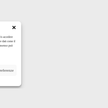
e/o accedere
e dati come il
consenso può
preferenze