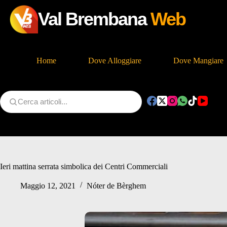
Val Brembana
Web
Home
Dove Alloggiare
Dove Mangiare
Salta
al
contenuto
Ieri mattina serrata simbolica dei Centri Commerciali
Maggio 12, 2021
Nóter de Bèrghem