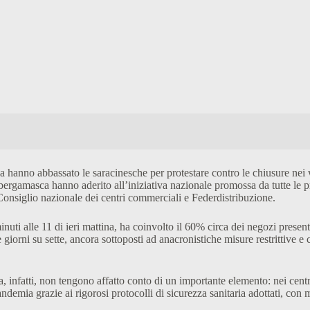
talia hanno abbassato le saracinesche per protestare contro le chiusure ne
 bergamasca hanno aderito all’iniziativa nazionale promossa da tutte le 
nsiglio nazionale dei centri commerciali e Federdistribuzione.
nuti alle 11 di ieri mattina, ha coinvolto il 60% circa dei negozi present
tte giorni su sette, ancora sottoposti ad anacronistiche misure restrittive
infatti, non tengono affatto conto di un importante elemento: nei centri
pandemia grazie ai rigorosi protocolli di sicurezza sanitaria adottati, co