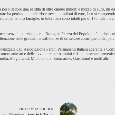
er il settore una perdita di oltre cinque milioni e mezzo di euro, un dann
urato ha perduto un miliardo e trecento milioni di euro, ben si comprende 
tti e per le loro famiglie: in tutta Italia sono infatti più di 170 mila i l
prire senza limitazioni, ieri a Roma, in Piazza del Popolo, più di duecent
attenzione sulle gravissime sofferenze di un settore come quello dei parc
rganizzata dall’Associazione Parchi Permanenti Italiani aderente a Confin
artoni animati e delle avventure per bambini e dalle mascotte provenienti 
landia, MagicLand, Mirabilandia, Zoomarine, Gardaland e molti altri.
PROSSIMO
ARTICOLO
San Pellegrino: riaperte le Terme