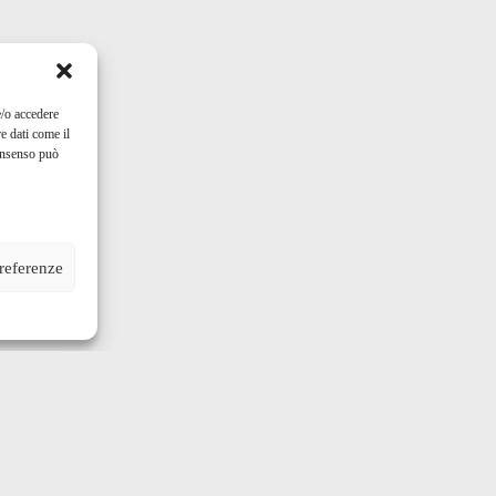
e/o accedere
e dati come il
consenso può
preferenze