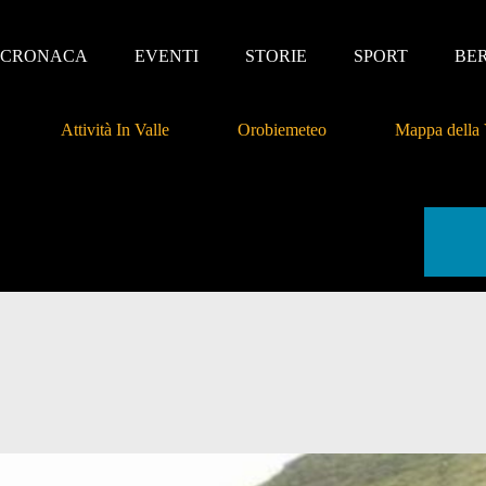
CRONACA
EVENTI
STORIE
SPORT
BE
Attività In Valle
Orobiemeteo
Mappa della 