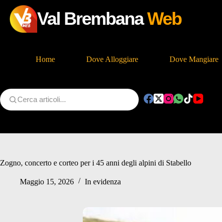
Val Brembana
Web
Home
Dove Alloggiare
Dove Mangiare
Salta
al
contenuto
Zogno, concerto e corteo per i 45 anni degli alpini di Stabello
Maggio 15, 2026
In evidenza