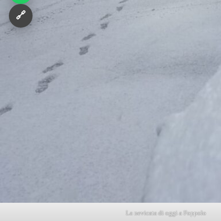
🔗
La nevicata di oggi a Foppolo