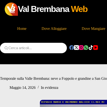
Val Brembana
Web
Home
Dove Alloggiare
Dove Mangiare
Salta
al
contenuto
Temporale sulla Valle Brembana: neve a Foppolo e grandine a San Gi
Maggio 14, 2026
In evidenza