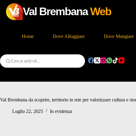
Val Brembana
Web
Home
Dove Alloggiare
Dove Mangiare
Salta
al
contenuto
Val Brembana da scoprire, territorio in rete per valorizzare cultura e sto
Luglio 22, 2025
In evidenza