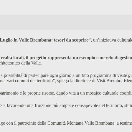
Luglio in Valle Brembana: tesori da scoprire”
, un’iniziativa cultura
e realtà locali, il progetto rappresenta un esempio concreto di gesti
chitettonico della Valle.
 la possibilità di partecipare ogni giorno a un fitto programma di visite gu
nei vari comuni del territorio”, spiega la direttrice di Visit Brembo, Ele
atrimonio e le proprie risorse, dando vita a un mosaico culturale coordina
, sta favorendo una fruizione più ampia e consapevole del territorio, sti
olge con il patrocinio della Comunità Montana Valle Brembana, a testimoni