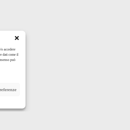
e/o accedere
e dati come il
consenso può
preferenze