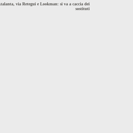
talanta, via Retegui e Lookman: si va a caccia dei
sostituti