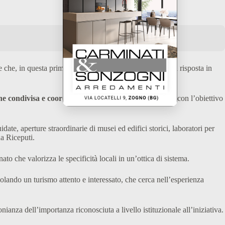
le che, in questa prima edizione, sta registrando un’ottima risposta in
one condivisa e coordinata di un calendario culturale,
con l’obiettivo
idate, aperture straordinarie di musei ed edifici storici, laboratori per
na Riceputi.
to che valorizza le specificità locali in un’ottica di sistema.
molando un turismo attento e interessato, che cerca nell’esperienza
anza dell’importanza riconosciuta a livello istituzionale all’iniziativa.