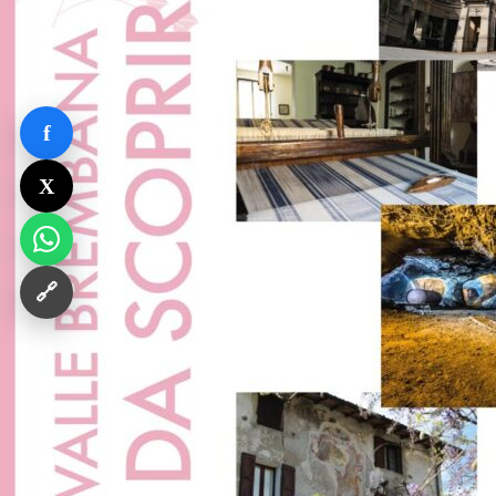
f
X
🔗