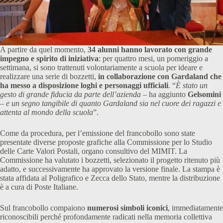
A partire da quel momento,
34 alunni hanno lavorato con grande
impegno e spirito di iniziativa
: per quattro mesi, un pomeriggio a
settimana, si sono trattenuti volontariamente a scuola per ideare e
realizzare una serie di bozzetti,
in collaborazione con Gardaland che
ha messo a disposizione loghi e personaggi ufficiali
. “
È stato un
gesto di grande fiducia da parte dell’azienda –
ha aggiunto
Gelsomini
– e un segno tangibile di quanto Gardaland sia nel cuore dei ragazzi e
attenta al mondo della scuola
”.
Come da procedura, per l’emissione del francobollo sono state
presentate diverse proposte grafiche alla Commissione per lo Studio
delle Carte Valori Postali, organo consultivo del MIMIT. La
Commissione ha valutato i bozzetti, selezionato il progetto ritenuto più
adatto, e successivamente ha approvato la versione finale. La stampa è
stata affidata al Poligrafico e Zecca dello Stato, mentre la distribuzione
è a cura di Poste Italiane.
Sul francobollo compaiono
numerosi simboli iconici
, immediatamente
riconoscibili perché profondamente radicati nella memoria collettiva