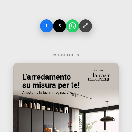
f
X
🔗
PUBBLICITÀ