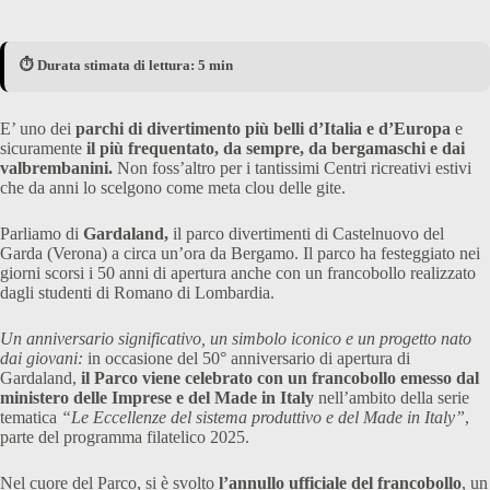
⏱️ Durata stimata di lettura: 5 min
E’ uno dei
parchi di divertimento più belli d’Italia e d’Europa
e
sicuramente
il più frequentato, da sempre, da bergamaschi e dai
valbrembanini.
Non foss’altro per i tantissimi Centri ricreativi estivi
che da anni lo scelgono come meta clou delle gite.
Parliamo di
Gardaland,
il parco divertimenti di Castelnuovo del
Garda (Verona) a circa un’ora da Bergamo. Il parco ha festeggiato nei
giorni scorsi i 50 anni di apertura anche con un francobollo realizzato
dagli studenti di Romano di Lombardia.
Un anniversario significativo, un simbolo iconico e un progetto nato
dai giovani:
in occasione del 50° anniversario di apertura di
Gardaland,
il Parco viene celebrato con un francobollo
emesso dal
ministero delle Imprese e del Made in Italy
nell’ambito della serie
tematica
“Le Eccellenze del sistema produttivo e del Made in Italy”
,
parte del programma filatelico 2025.
Nel cuore del Parco, si è svolto
l’annullo ufficiale del francobollo
, un