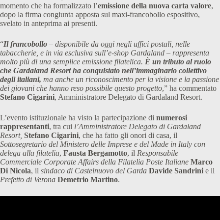
momento che ha formalizzato l’
emissione della nuova carta valore
,
dopo la firma congiunta apposta sul maxi-francobollo espositivo,
svelato in anteprima ai presenti.
“
Il francobollo
– disponibile da oggi negli uffici postali, nelle
tabaccherie, e in via esclusiva sull’e-shop Gardaland – rappresenta
molto più di una semplice emissione filatelica.
È un tributo al ruolo
che Gardaland Resort ha conquistato nell’immaginario collettivo
degli italiani,
ma anche un riconoscimento per la visione e la passione
dei giovani che hanno reso possibile questo progetto
,” ha commentato
Stefano Cigarini
, Amministratore Delegato di Gardaland Resort.
L’evento istituzionale ha visto la partecipazione di
numerosi
rappresentanti
, tra cui
l’Amministratore Delegato di Gardaland
Resort,
Stefano Cigarini
, che ha fatto gli onori di casa, il
Sottosegretario del Ministero delle Imprese e del Made in Italy con
delega alla filatelia
,
Fausta Bergamotto
, il
Responsabile
Commerciale Corporate Affairs della Filatelia Poste Italiane
Marco
Di Nicola
, il
sindaco di Castelnuovo del Garda
Davide Sandrini
e il
Prefetto di Verona
Demetrio Martino
.