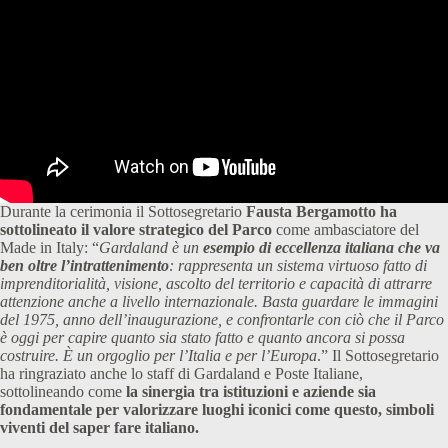
Durante la cerimonia il Sottosegretario
Fausta Bergamotto ha
sottolineato il valore strategico del Parco
come ambasciatore del
Made in Italy: “
Gardaland è un
esempio di eccellenza italiana che va
ben oltre l’intrattenimento
: rappresenta un sistema virtuoso fatto di
imprenditorialità, visione, ascolto del territorio e capacità di attrarre
attenzione anche a livello internazionale. Basta guardare le immagini
del 1975, anno dell’inaugurazione, e confrontarle con ciò che il Parco
è oggi per capire quanto sia stato fatto e quanto ancora si possa
costruire. È un orgoglio per l’Italia e per l’Europa
.” Il Sottosegretario
ha ringraziato anche lo staff di Gardaland e Poste Italiane,
sottolineando come
la sinergia tra istituzioni e aziende sia
fondamentale per valorizzare luoghi iconici come questo, simboli
viventi del saper fare italiano.