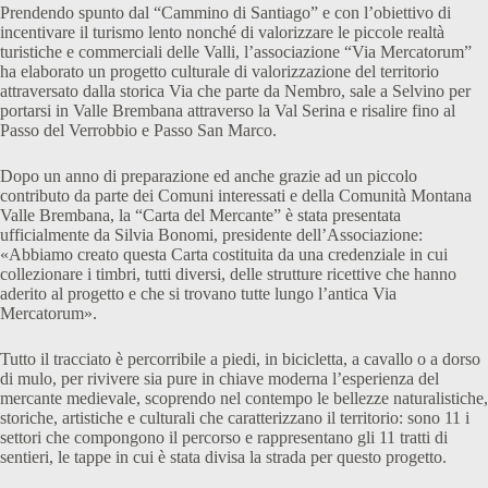
Prendendo spunto dal “Cammino di Santiago” e con l’obiettivo di
incentivare il turismo lento nonché di valorizzare le piccole realtà
turistiche e commerciali delle Valli, l’associazione “Via Mercatorum”
ha elaborato un progetto culturale di valorizzazione del territorio
attraversato dalla storica Via che parte da Nembro, sale a Selvino per
portarsi in Valle Brembana attraverso la Val Serina e risalire fino al
Passo del Verrobbio e Passo San Marco.
Dopo un anno di preparazione ed anche grazie ad un piccolo
contributo da parte dei Comuni interessati e della Comunità Montana
Valle Brembana, la “Carta del Mercante” è stata presentata
ufficialmente da Silvia Bonomi, presidente dell’Associazione:
«Abbiamo creato questa Carta costituita da una credenziale in cui
collezionare i timbri, tutti diversi, delle strutture ricettive che hanno
aderito al progetto e che si trovano tutte lungo l’antica Via
Mercatorum».
Tutto il tracciato è percorribile a piedi, in bicicletta, a cavallo o a dorso
di mulo, per rivivere sia pure in chiave moderna l’esperienza del
mercante medievale, scoprendo nel contempo le bellezze naturalistiche,
storiche, artistiche e culturali che caratterizzano il territorio: sono 11 i
settori che compongono il percorso e rappresentano gli 11 tratti di
sentieri, le tappe in cui è stata divisa la strada per questo progetto.