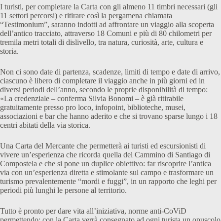
I turisti, per completare la Carta con gli almeno 11 timbri necessari (gli
11 settori percorsi) e ritirare così la pergamena chiamata
“Testimonium”, saranno indotti ad affrontare un viaggio alla scoperta
dell’antico tracciato, attraverso 18 Comuni e più di 80 chilometri per
tremila metri totali di dislivello, tra natura, curiosità, arte, cultura e
storia.
Non ci sono date di partenza, scadenze, limiti di tempo e date di arrivo,
ciascuno è libero di completare il viaggio anche in più giorni ed in
diversi periodi dell’anno, secondo le proprie disponibilità di tempo:
«La credenziale – conferma Silvia Bonomi – è già ritirabile
gratuitamente presso pro loco, infopoint, biblioteche, musei,
associazioni e bar che hanno aderito e che si trovano sparse lungo i 18
centri abitati della via storica.
Una Carta del Mercante che permetterà ai turisti ed escursionisti di
vivere un’esperienza che ricorda quella del Cammino di Santiago di
Compostela e che si pone un duplice obiettivo: far riscoprire l’antica
via con un’esperienza diretta e stimolante sul campo e trasformare un
turismo prevalentemente “mordi e fuggi”, in un rapporto che leghi per
periodi più lunghi le persone al territorio.
Tutto è pronto per dare vita all’iniziativa, norme anti-CoViD
permettendo: con la Carta verrà consegnato ad ogni turista un opuscolo