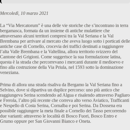
Mercoledì, 10 marzo 2021
La “Via Mercatorum” è una delle vie storiche che s’incontrano in terra
bergamasca, formata da un insieme di antiche mulattiere che
attraversano alcuni territori compresi tra la Val Seriana e la Val
Brembana per arrivare al mercato che aveva luogo sotto i porticati delle
antiche case di Cornello, crocevia dei traffici destinati a raggiungere
l’alta Valle Brembana e la Valtellina, allora territorio svizzero del
Cantone dei Grigioni. Come suggerisce la sua formulazione latina,
questa è la strada che percorrevano i mercanti durante il medioevo e
fino alla costruzione della Via Priula, nel 1593 sotto la dominazione
veneziana.
Prima di allora una strada risaliva da Bergamo la Val Seriana fino a
Selvino, dove si dipartiva un duplice percorso: uno più antico che
raggiungeva Serina scendendo ad Algua e risalendo attraverso Pagliaro
e Frerola, l’altro più recente che correva alto verso Aviatico, Trafficanti
e Nespello di Costa Serina, Cornalba e poi Serina. Da Dossena era
possibile raggiungere la meta finale a Cornello dei Tasso percorrendo
due varianti: attraverso le località di Bosco Fuori, Bosco Entro e
Grumo oppure per San Giovanni Bianco e Oneta.