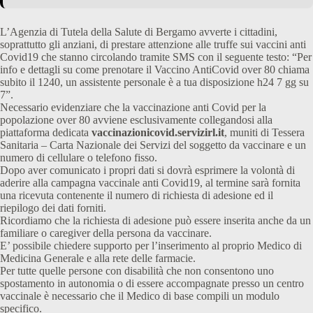
L’Agenzia di Tutela della Salute di Bergamo avverte i cittadini,
soprattutto gli anziani, di prestare attenzione alle truffe sui vaccini anti
Covid19 che stanno circolando tramite SMS con il seguente testo: “Per
info e dettagli su come prenotare il Vaccino AntiCovid over 80 chiama
subito il 1240, un assistente personale è a tua disposizione h24 7 gg su
7”.
Necessario evidenziare che la vaccinazione anti Covid per la
popolazione over 80 avviene esclusivamente collegandosi alla
piattaforma dedicata
vaccinazionicovid.servizirl.it
, muniti di Tessera
Sanitaria – Carta Nazionale dei Servizi del soggetto da vaccinare e un
numero di cellulare o telefono fisso.
Dopo aver comunicato i propri dati si dovrà esprimere la volontà di
aderire alla campagna vaccinale anti Covid19, al termine sarà fornita
una ricevuta contenente il numero di richiesta di adesione ed il
riepilogo dei dati forniti.
Ricordiamo che la richiesta di adesione può essere inserita anche da un
familiare o caregiver della persona da vaccinare.
E’ possibile chiedere supporto per l’inserimento al proprio Medico di
Medicina Generale e alla rete delle farmacie.
Per tutte quelle persone con disabilità che non consentono uno
spostamento in autonomia o di essere accompagnate presso un centro
vaccinale è necessario che il Medico di base compili un modulo
specifico.