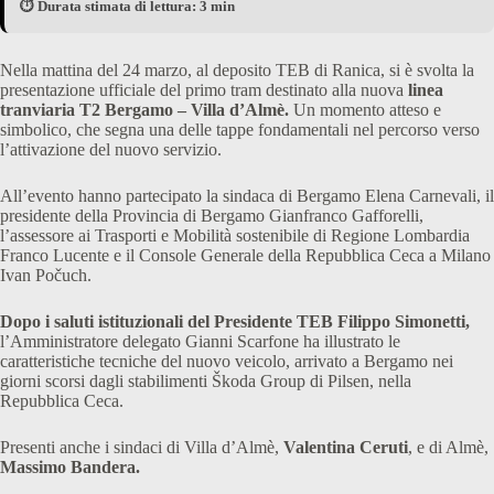
⏱️ Durata stimata di lettura: 3 min
Nella mattina del 24 marzo, al deposito TEB di Ranica, si è svolta la
presentazione ufficiale del primo tram destinato alla nuova
linea
tranviaria T2 Bergamo – Villa d’Almè.
Un momento atteso e
simbolico, che segna una delle tappe fondamentali nel percorso verso
l’attivazione del nuovo servizio.
All’evento hanno partecipato la sindaca di Bergamo Elena Carnevali, il
presidente della Provincia di Bergamo Gianfranco Gafforelli,
l’assessore ai Trasporti e Mobilità sostenibile di Regione Lombardia
Franco Lucente e il Console Generale della Repubblica Ceca a Milano
Ivan Počuch.
Dopo i saluti istituzionali del Presidente TEB Filippo Simonetti,
l’Amministratore delegato Gianni Scarfone ha illustrato le
caratteristiche tecniche del nuovo veicolo, arrivato a Bergamo nei
giorni scorsi dagli stabilimenti Škoda Group di Pilsen, nella
Repubblica Ceca.
Presenti anche i sindaci di Villa d’Almè,
Valentina Ceruti
, e di Almè,
Massimo Bandera.