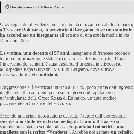
⏱️ Durata stimata di lettura: 2 min
Grave episodio di violenza nella mattinata di oggi mercoledì 25 marzo,
a
Trescore Balneario, in provincia di Bergamo,
dove
uno studente
ha accoltellato un’insegnante
all’esterno di una scuola media in via
Damiano Chiesa.
La vittima, una docente di 57 anni,
insegnante di francese secondo
le prime informazioni, è stata soccorsa in condizioni critiche. Dopo
l’intervento dei sanitari, è stata trasferita d’urgenza in elisoccorso
all’ospedale Papa Giovanni XXIII di Bergamo, dove si trova
ricoverata
in gravi condizioni.
L’aggressione si è verificata intorno alle 7,45, poco prima dell’ingresso
degli studenti in aula. Sul posto sono intervenuti rapidamente
un’ambulanza della Croce Rossa di Entratico, un’auto medica
proveniente da Seriate e l’elisoccorso.
Secondo una prima ricostruzione dei fatti, l’autore dell’aggressione
sarebbe
uno studente di terza media, di 13 anni.
Il ragazzo si
sarebbe presentato a scuola indossando
pantaloni mimetici
e
una
maglietta con la scritta “Vendetta”
. Avrebbe poi estratto
un coltello,