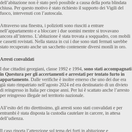
dell’abitazione non è stato però possibile a causa della porta blindata
chiusa. Per questo motivo è stato richiesto il supporto dei Vigili del
fuoco, intervenuti con l’autoscala.
Attraverso una finestra, i poliziotti sono riusciti a entrare
nell’appartamento e a bloccare i due uomini mentre si trovavano
ancora all’interno. L’abitazione è stata trovata a soqquadro, con mobili
e cassetti rovistati. Nella stanza in cui i due sono stati fermati sarebbe
stato recuperato anche un sacchetto contenente diversi monili in oro.
Arresti convalidati
I due cittadini georgiani, classe 1992 e 1994,
sono stati accompagnati
in Questura per gli accertamenti e arrestati per tentato furto in
appartamento
. Dalle verifiche è inoltre emerso che uno dei due era
già stato rimpatriato nell’agosto 2024 ed era destinatario di un divieto
di reingresso in Italia per cinque anni. Per lui è scattato anche l’arresto
per reingresso illegale nel territorio nazionale.
All’esito del rito direttissimo, gli arresti sono stati convalidati e per
entrambi è stata disposta la custodia cautelare in carcere, in attesa
dell’udienza.
Il caso riporta l’attenzione sul tema dei furti in abitazione e