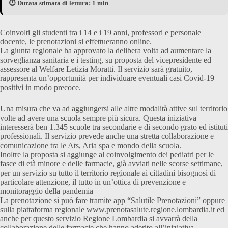
⏱️ Durata stimata di lettura: 1 min
Coinvolti gli studenti tra i 14 e i 19 anni, professori e personale
docente, le prenotazioni si effettueranno online.
La giunta regionale ha approvato la delibera volta ad aumentare la
sorveglianza sanitaria e i testing, su proposta del vicepresidente ed
assessore al Welfare Letizia Moratti. Il servizio sarà gratuito,
rappresenta un’opportunità per individuare eventuali casi Covid-19
positivi in modo precoce.
Una misura che va ad aggiungersi alle altre modalità attive sul territorio
volte ad avere una scuola sempre più sicura. Questa iniziativa
interesserà ben 1.345 scuole tra secondarie e di secondo grato ed istituti
professionali. Il servizio prevede anche una stretta collaborazione e
comunicazione tra le Ats, Aria spa e mondo della scuola.
Inoltre la proposta si aggiunge al coinvolgimento dei pediatri per le
fasce di età minore e delle farmacie, già avviati nelle scorse settimane,
per un servizio su tutto il territorio regionale ai cittadini bisognosi di
particolare attenzione, il tutto in un’ottica di prevenzione e
monitoraggio della pandemia
La prenotazione si può fare tramite app “Salutile Prenotazioni” oppure
sulla piattaforma regionale www.prenotasalute.regione.lombardia.it ed
anche per questo servizio Regione Lombardia si avvarrà della
collaborazione delle farmacie che hanno aderito all’iniziativa.