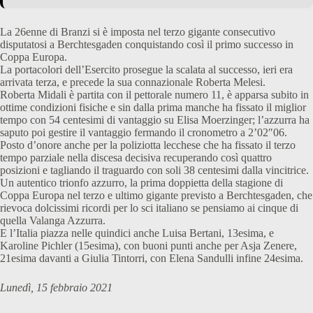
La 26enne di Branzi si è imposta nel terzo gigante consecutivo
disputatosi a Berchtesgaden conquistando così il primo successo in
Coppa Europa.
La portacolori dell’Esercito prosegue la scalata al successo, ieri era
arrivata terza, e precede la sua connazionale Roberta Melesi.
Roberta Midali è partita con il pettorale numero 11, è apparsa subito in
ottime condizioni fisiche e sin dalla prima manche ha fissato il miglior
tempo con 54 centesimi di vantaggio su Elisa Moerzinger; l’azzurra ha
saputo poi gestire il vantaggio fermando il cronometro a 2’02″06.
Posto d’onore anche per la poliziotta lecchese che ha fissato il terzo
tempo parziale nella discesa decisiva recuperando così quattro
posizioni e tagliando il traguardo con soli 38 centesimi dalla vincitrice.
Un autentico trionfo azzurro, la prima doppietta della stagione di
Coppa Europa nel terzo e ultimo gigante previsto a Berchtesgaden, che
rievoca dolcissimi ricordi per lo sci italiano se pensiamo ai cinque di
quella Valanga Azzurra.
E l’Italia piazza nelle quindici anche Luisa Bertani, 13esima, e
Karoline Pichler (15esima), con buoni punti anche per Asja Zenere,
21esima davanti a Giulia Tintorri, con Elena Sandulli infine 24esima.
Lunedì, 15 febbraio 2021