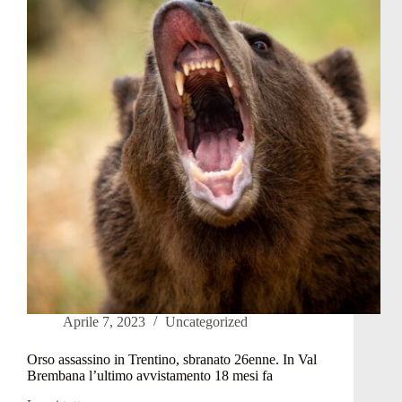
Seriana:
maschio
dal
Trentino
Aprile 7, 2023
Uncategorized
Orso assassino in Trentino, sbranato 26enne. In Val
Brembana l’ultimo avvistamento 18 mesi fa