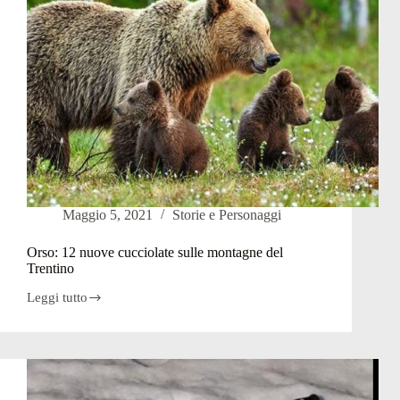
Maggio 5, 2021
Storie e Personaggi
Orso: 12 nuove cucciolate sulle montagne del
Trentino
Leggi tutto
Orso:
12
nuove
cucciolate
sulle
montagne
del