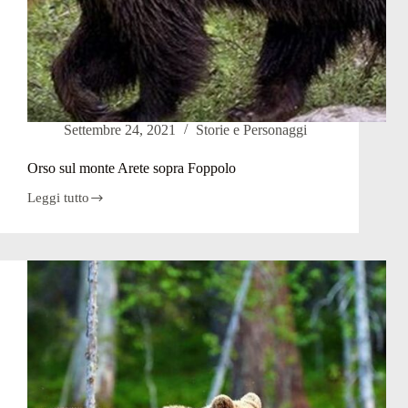
Settembre 24, 2021
Storie e Personaggi
Orso sul monte Arete sopra Foppolo
Leggi tutto
Orso
sul
monte
Arete
sopra
Foppolo