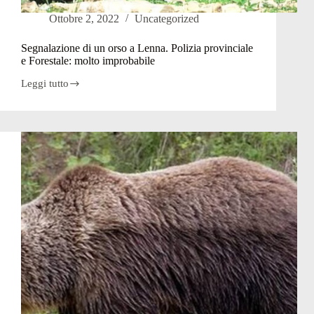
Ottobre 2, 2022
Uncategorized
Segnalazione di un orso a Lenna. Polizia provinciale
e Forestale: molto improbabile
Leggi tutto
Segnalazione
di
un
orso
a
Lenna.
Polizia
provinciale
e
Forestale:
molto
improbabile