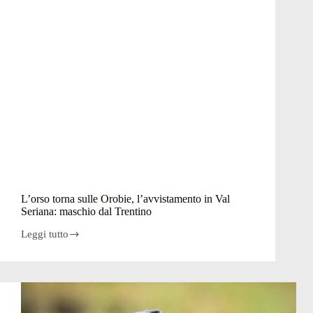
L’orso torna sulle Orobie, l’avvistamento in Val
Seriana: maschio dal Trentino
Leggi tutto
L’orso
torna
sulle
Orobie,
l’avvistamento
in
Val