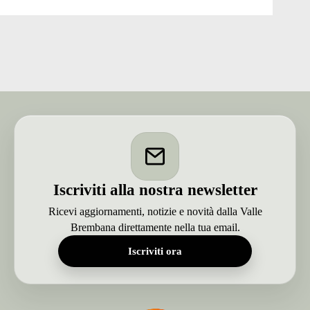
a
spasso
sulle
piste
da
fondo
Iscriviti alla nostra newsletter
Ricevi aggiornamenti, notizie e novità dalla Valle
Brembana direttamente nella tua email.
Iscriviti ora