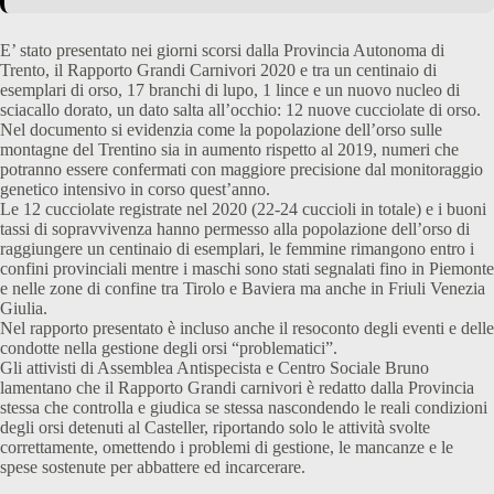
E’ stato presentato nei giorni scorsi dalla Provincia Autonoma di
Trento, il Rapporto Grandi Carnivori 2020 e tra un centinaio di
esemplari di orso, 17 branchi di lupo, 1 lince e un nuovo nucleo di
sciacallo dorato, un dato salta all’occhio: 12 nuove cucciolate di orso.
Nel documento si evidenzia come la popolazione dell’orso sulle
montagne del Trentino sia in aumento rispetto al 2019, numeri che
potranno essere confermati con maggiore precisione dal monitoraggio
genetico intensivo in corso quest’anno.
Le 12 cucciolate registrate nel 2020 (22-24 cuccioli in totale) e i buoni
tassi di sopravvivenza hanno permesso alla popolazione dell’orso di
raggiungere un centinaio di esemplari, le femmine rimangono entro i
confini provinciali mentre i maschi sono stati segnalati fino in Piemonte
e nelle zone di confine tra Tirolo e Baviera ma anche in Friuli Venezia
Giulia.
Nel rapporto presentato è incluso anche il resoconto degli eventi e delle
condotte nella gestione degli orsi “problematici”.
Gli attivisti di Assemblea Antispecista e Centro Sociale Bruno
lamentano che il Rapporto Grandi carnivori è redatto dalla Provincia
stessa che controlla e giudica se stessa nascondendo le reali condizioni
degli orsi detenuti al Casteller, riportando solo le attività svolte
correttamente, omettendo i problemi di gestione, le mancanze e le
spese sostenute per abbattere ed incarcerare.