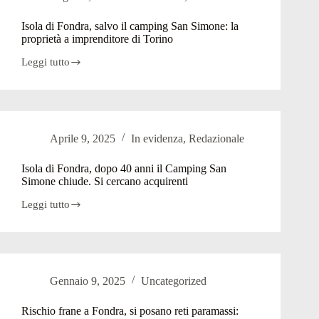
interventi
diffusi
Isola di Fondra, salvo il camping San Simone: la
ma
proprietà a imprenditore di Torino
criticità
ancora
Leggi tutto
Isola
aperte
di
Fondra,
salvo
il
camping
Aprile 9, 2025
In evidenza
,
Redazionale
San
Simone:
la
Isola di Fondra, dopo 40 anni il Camping San
proprietà
Simone chiude. Si cercano acquirenti
a
imprenditore
Leggi tutto
Isola
di
di
Torino
Fondra,
dopo
40
anni
Gennaio 9, 2025
Uncategorized
il
Camping
San
Rischio frane a Fondra, si posano reti paramassi:
Simone