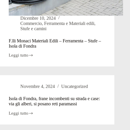
Dicembre 10, 2024
Commercio
,
Ferramenta e Materiali edili
,
Stufe e camini
F.lli Monaci Materiali Edili – Ferramenta – Stufe –
Isola di Fondra
Leggi tutto
F.lli
Monaci
Materiali
Edili
–
Ferramenta
Novembre 4, 2024
Uncategorized
–
Stufe
–
Isola di Fondra, frane incombenti su strada e case:
Isola
via gli alberi, si posano reti paramassi
di
Fondra
Leggi tutto
Isola
di
Fondra,