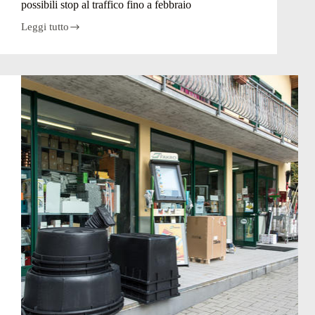
possibili stop al traffico fino a febbraio
chiude.
Si
Leggi tutto
Rischio
cercano
frane
acquirenti
a
Fondra,
si
posano
reti
paramassi:
possibili
stop
al
traffico
fino
a
febbraio