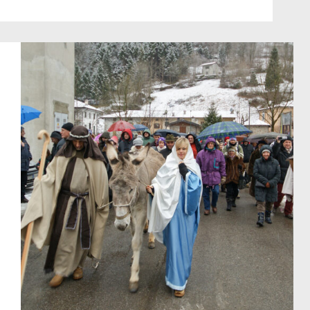
San
Simone
–
Isola
di
Fondra