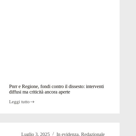
Pnrr e Regione, fondi contro il dissesto: interventi
diffusi ma criticità ancora aperte
Leggi tutto
Pnrr
e
Regione,
fondi
contro
il
Luglio 3, 2025
In evidenza
,
Redazionale
dissesto: