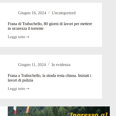
frane
incombenti
su
Giugno 16, 2024
Uncategorized
strada
e
case:
Frana di Trabuchello, 80 giorni di lavori per mettere
via
in sicurezza il torrente
gli
alberi,
Leggi tutto
Frana
si
di
posano
Trabuchello,
reti
80
paramassi
giorni
di
Giugno 11, 2024
In evidenza
lavori
per
mettere
Frana a Trabuchello, la strada resta chiusa. Iniziati i
in
lavori di pulizia
sicurezza
il
Leggi tutto
Frana
torrente
a
Trabuchello,
la
strada
resta