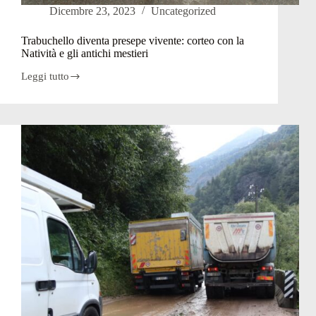
Dicembre 23, 2023
Uncategorized
Trabuchello diventa presepe vivente: corteo con la
Natività e gli antichi mestieri
Leggi tutto
Trabuchello
diventa
presepe
vivente:
corteo
con
la
Natività
e
gli
antichi
mestieri