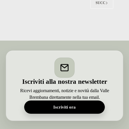
azione
SUCC
per
escludere
vittime
sotto
la
frana
(video)
Iscriviti alla nostra newsletter
Ricevi aggiornamenti, notizie e novità dalla Valle
Brembana direttamente nella tua email.
Iscriviti ora