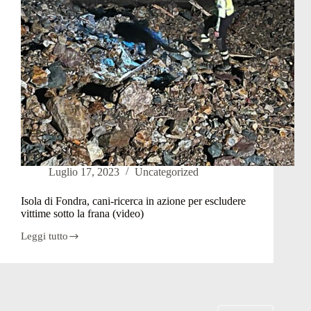
Luglio 17, 2023
Uncategorized
Isola di Fondra, cani-ricerca in azione per escludere
vittime sotto la frana (video)
Leggi tutto
Isola
di
Fondra,
cani-
ricerca
in