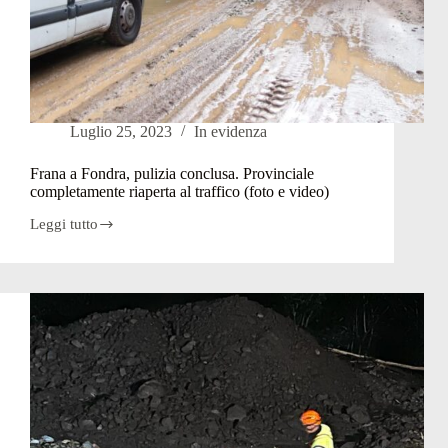
Luglio 25, 2023
In evidenza
Frana a Fondra, pulizia conclusa. Provinciale
completamente riaperta al traffico (foto e video)
Leggi tutto
Frana
a
Fondra,
pulizia
conclusa.
Provinciale
completamente
riaperta
al
traffico
(foto
e
video)