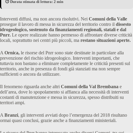
⏱️ Durata stimata di lettura: 2 min
Interventi diffusi, ma non ancora risolutivi. Nei
Comuni della Valle
prosegue il lavoro di messa in sicurezza del territorio contro il
dissesto
idrogeologico, sostenuto da finanziamenti regionali, statali e dal
Pnrr.
Le opere realizzate hanno permesso di affrontare diverse criticità
locali, soprattutto nei centri più piccoli, ma
restano situazioni aperte.
A
Ornica,
le risorse del Pnrr sono state destinate in particolare alla
prevenzione del rischio idrogeologico. Interventi importanti, che
tuttavia non bastano a eliminare completamente le criticità presenti sul
territorio, anche in presenza di fondi già stanziati ma non sempre
sufficienti o ancora da utilizzare.
Il fenomeno riguarda anche altri
Comuni della Val Brembana
e
dell’area, dove lo spopolamento si affianca alla necessità di interventi
costanti di manutenzione e messa in sicurezza, spesso distribuiti su
territori ampi.
A
Branzi
, gli interventi avviati dopo l’emergenza del 2018 risultano
ormai quasi conclusi, grazie anche a finanziamenti ministeriali.
Le risorse del Pnrr hanno interessato anche diversi Comuni, tra cui