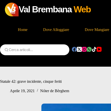
Val Brembana
Web
Home
Dove Alloggiare
Dove Mangiare
Salta
al
contenuto
Statale 42: grave incidente, cinque feriti
Aprile 19, 2021
Nóter de Bèrghem