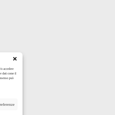
e/o accedere
e dati come il
consenso può
preferenze