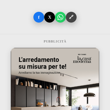
f
X
🔗
PUBBLICITÀ