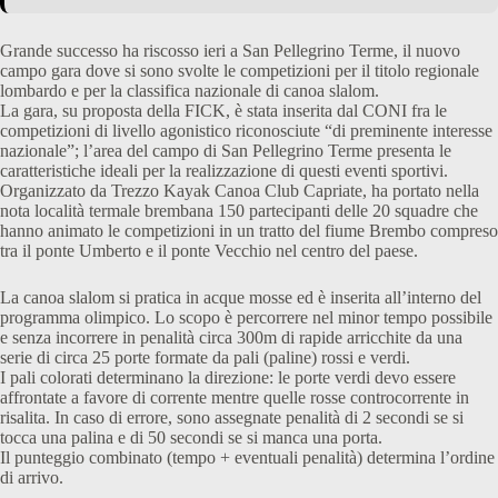
Grande successo ha riscosso ieri a San Pellegrino Terme, il nuovo
campo gara dove si sono svolte le competizioni per il titolo regionale
lombardo e per la classifica nazionale di canoa slalom.
La gara, su proposta della FICK, è stata inserita dal CONI fra le
competizioni di livello agonistico riconosciute “di preminente interesse
nazionale”; l’area del campo di San Pellegrino Terme presenta le
caratteristiche ideali per la realizzazione di questi eventi sportivi.
Organizzato da Trezzo Kayak Canoa Club Capriate, ha portato nella
nota località termale brembana 150 partecipanti delle 20 squadre che
hanno animato le competizioni in un tratto del fiume Brembo compreso
tra il ponte Umberto e il ponte Vecchio nel centro del paese.
La canoa slalom si pratica in acque mosse ed è inserita all’interno del
programma olimpico. Lo scopo è percorrere nel minor tempo possibile
e senza incorrere in penalità circa 300m di rapide arricchite da una
serie di circa 25 porte formate da pali (paline) rossi e verdi.
I pali colorati determinano la direzione: le porte verdi devo essere
affrontate a favore di corrente mentre quelle rosse controcorrente in
risalita. In caso di errore, sono assegnate penalità di 2 secondi se si
tocca una palina e di 50 secondi se si manca una porta.
Il punteggio combinato (tempo + eventuali penalità) determina l’ordine
di arrivo.