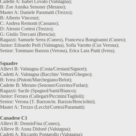
Cadette A: Isabel Lovato (Valstagna);
B: Zoe Annika Senoner (Merano);
Master A: Daniele Paramatti (Trezzo);
B: Alberto Vincenzi;
C: Andrea Remonti (Cassano);
D: Alessio Cortesi (Trezzo);
G: Giulio Treccani (Brescia);
Ragazzi: Samuele Serra (Cuneo), Francesca Bongioanni (Cuneo);
Junior: Edoardo Perli (Valstagna), Sofia Varotto (Cus Verona);
Senior: Tommaso Barzon (Verona), Erica Lara Piatti (Ivrea).
Squadre
Allievi B: Valstagna (Costa/Crestani/Signori);
Cadetti A: Valstagna (Bacchin/ Vettori/Ghegno);
B: Ivrea (Pistoni/Marchegiano/Belot);
Cadette B: Merano (Senoner/Gravino/Furlan);
Ragazzi: Sacile (Spagnol/Santi/Bianco);
Junior: Ferrara (Callegari/Piccinini/Taglioli);
Senior: Verona (T. Barzon/m. Barzon/Benciolini);
Master A: Trezzo (Lecchi/Cortesi/Paramatti)
Canadese C1
Allievi B: DennisFina (Cuneo),
Allieve B: Anna Didoné (Valstagna);
Cadetti A: Riccardo Pontarollo (Valstagna);