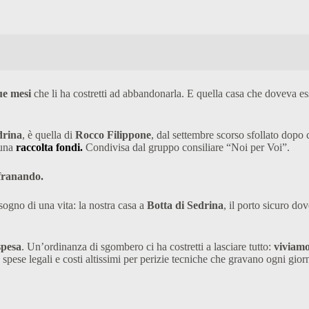
ue mesi
che li ha costretti ad abbandonarla. E quella casa che doveva esser
drina
, è quella di
Rocco Filippone
, dal settembre scorso sfollato dopo c
 una
raccolta fondi.
Condivisa dal gruppo consiliare “Noi per Voi”.
 franando.
sogno di una vita: la nostra casa a
Botta di Sedrina
, il porto sicuro dov
spesa
. Un’ordinanza di sgombero ci ha costretti a lasciare tutto:
viviamo
spese legali e costi altissimi per perizie tecniche che gravano ogni giorn