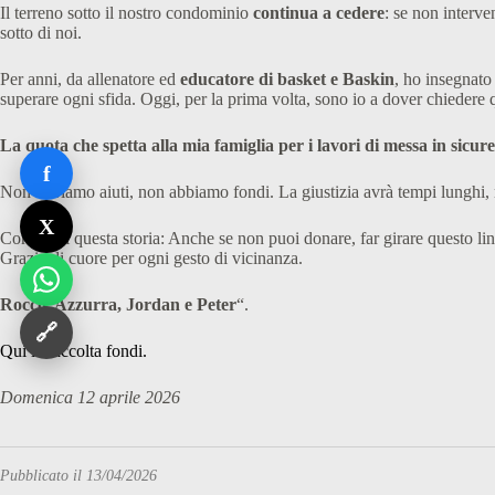
Il terreno sotto il nostro condominio
continua a cedere
: se non interve
sotto di noi.
Per anni, da allenatore ed
educatore di basket e Baskin
, ho insegnato 
superare ogni sfida. Oggi, per la prima volta, sono io a dover chiedere q
La quota che spetta alla mia famiglia per i lavori di messa in sicur
f
Non abbiamo aiuti, non abbiamo fondi. La giustizia avrà tempi lunghi, 
X
Condividi questa storia: Anche se non puoi donare, far girare questo li
Grazie di cuore per ogni gesto di vicinanza.
Rocco, Azzurra, Jordan e Peter
“.
🔗
Qui la raccolta fondi.
Domenica 12 aprile 2026
Pubblicato il 13/04/2026