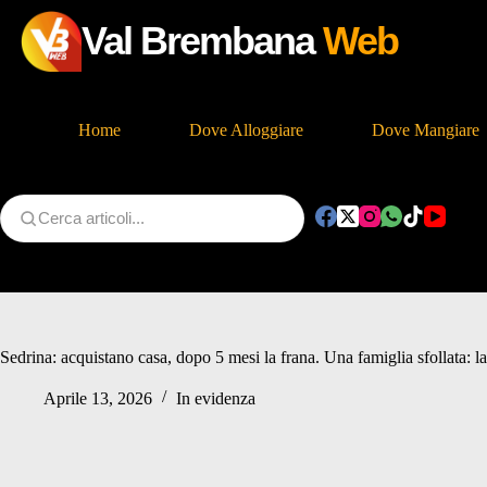
Val Brembana
Web
Home
Dove Alloggiare
Dove Mangiare
Salta
al
contenuto
Sedrina: acquistano casa, dopo 5 mesi la frana. Una famiglia sfollata: la
Aprile 13, 2026
In evidenza