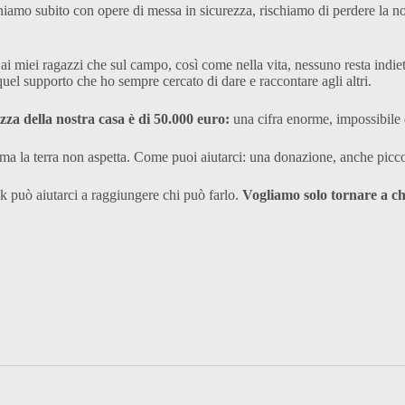
niamo subito con opere di messa in sicurezza, rischiamo di perdere la no
ai miei ragazzi che sul campo, così come nella vita, nessuno resta indietr
uel supporto che ho sempre cercato di dare e raccontare agli altri.
ezza della nostra casa è di 50.000 euro:
una cifra enorme, impossibile d
ma la terra non aspetta. Come puoi aiutarci: una donazione, anche picco
nk può aiutarci a raggiungere chi può farlo.
Vogliamo solo tornare a c