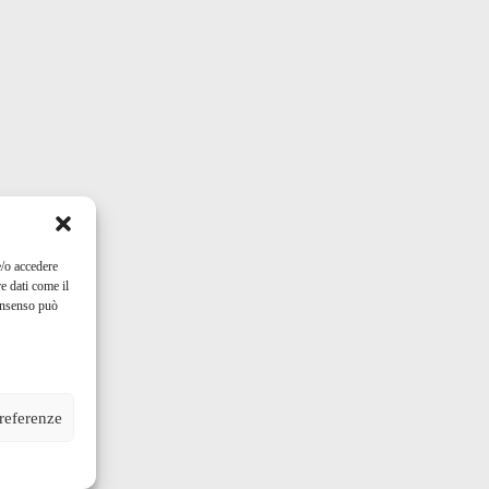
e/o accedere
e dati come il
consenso può
preferenze