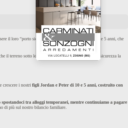
e il loro “porto sicuro”, il loro futuro, con i figli di 10 e 5 anni, che
he il terreno sotto le abitazioni è franato. Per mettere in sicurezza la
e crescere i nostri
figli Jordan e Peter di 10 e 5 anni, costruito con
 spostandoci tra alloggi temporanei, mentre continuiamo a pagare
o di più sul nostro bilancio familiare.