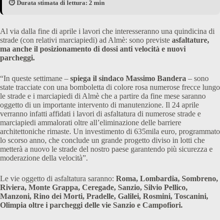
⏱️ Durata stimata di lettura: 2 min
Al via dalla fine di aprile i lavori che interesseranno una quindicina di
strade (con relativi marciapiedi) ad Almè: sono previste
asfaltature,
ma anche il posizionamento di dossi anti velocità e nuovi
parcheggi.
“In queste settimane –
spiega il sindaco Massimo Bandera
– sono
state tracciate con una bomboletta di colore rosa numerose frecce lungo
le strade e i marciapiedi di Almè che a partire da fine mese saranno
oggetto di un importante intervento di manutenzione. Il 24 aprile
verranno infatti affidati i lavori di asfaltatura di numerose strade e
marciapiedi ammalorati oltre all’eliminazione delle barriere
architettoniche rimaste. Un investimento di 635mila euro, programmato
lo scorso anno, che conclude un grande progetto diviso in lotti che
metterà a nuovo le strade del nostro paese garantendo più sicurezza e
moderazione della velocità”.
Le vie oggetto di asfaltatura saranno:
Roma, Lombardia, Sombreno,
Riviera, Monte Grappa, Ceregade, Sanzio, Silvio Pellico,
Manzoni, Rino dei Morti, Pradelle, Galilei, Rosmini, Toscanini,
Olimpia oltre i parcheggi delle vie Sanzio e Campofiori.