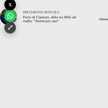
X
PRECEDENTE
ARTICOLO
Porto di Clanezzo, sfida tra B&b sul
chiusu
reality “Turisti per case”
🔗