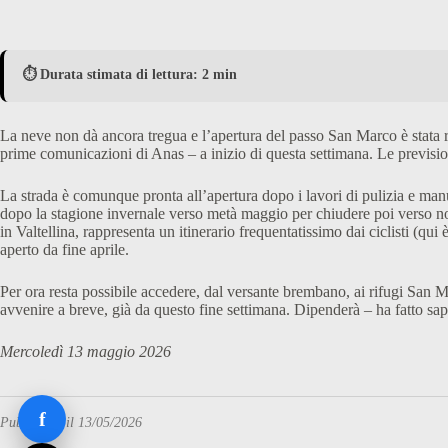
⏱️ Durata stimata di lettura: 2 min
La neve non dà ancora tregua e l’apertura del passo San Marco è stata 
prime comunicazioni di Anas – a inizio di questa settimana. Le prevision
La strada è comunque pronta all’apertura dopo i lavori di pulizia e manu
dopo la stagione invernale verso metà maggio per chiudere poi verso 
in Valtellina, rappresenta un itinerario frequentatissimo dai ciclisti (qui 
aperto da fine aprile.
Per ora resta possibile accedere, dal versante brembano, ai rifugi San 
avvenire a breve, già da questo fine settimana. Dipenderà – ha fatto 
Mercoledì 13 maggio 2026
f
Pubblicato il 13/05/2026