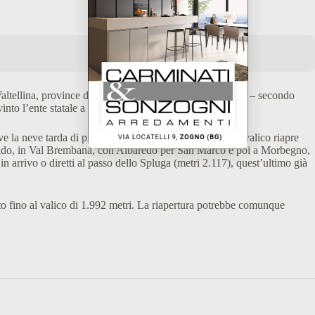
 Valtellina, province di Bergamo e Sondrio, doveva aprire – secondo
 l’ente statale a rinviare il via libera.
la neve tarda di più a sciogliersi. Tradizionalmente il valico riapre
zoldo, in Val Brembana, con Albaredo per San Marco e poi a Morbegno,
i in arrivo o diretti al passo dello Spluga (metri 2.117), quest’ultimo già
ito fino al valico di 1.992 metri. La riapertura potrebbe comunque