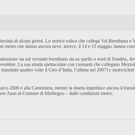
rinviata di alcuni giorni. Lo storico valico che collega Val Brembana e
i meteo che danno ancora neve, invece, il 14 e 15 maggio, hanno convinto
tenzione sia sul versante brembano sia su quello a nord di Sondrio, dove 
novembre. La sua strada spettacolare con i tornanti che collegano Mez
è transitato quattro volte il Giro d’Italia, l’ultima nel 2007) e motociclist
Marco 2000 e alla Cantoniera, mentre la sbarra impedisce ancora il trans
sapere Anas al Comune di Morbegno – dalle condizioni meteo.