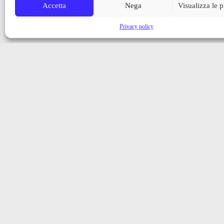
Accetta
Nega
Visualizza le 
Privacy policy
Iscriviti alla nostra newsletter
Ricevi aggiornamenti, notizie e novità dalla Val