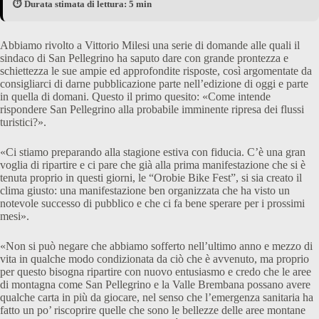
⏱️ Durata stimata di lettura: 5 min
Abbiamo rivolto a Vittorio Milesi una serie di domande alle quali il
sindaco di San Pellegrino ha saputo dare con grande prontezza e
schiettezza le sue ampie ed approfondite risposte, così argomentate da
consigliarci di darne pubblicazione parte nell’edizione di oggi e parte
in quella di domani. Questo il primo quesito: «Come intende
rispondere San Pellegrino alla probabile imminente ripresa dei flussi
turistici?».
«Ci stiamo preparando alla stagione estiva con fiducia. C’è una gran
voglia di ripartire e ci pare che già alla prima manifestazione che si è
tenuta proprio in questi giorni, le “Orobie Bike Fest”, si sia creato il
clima giusto: una manifestazione ben organizzata che ha visto un
notevole successo di pubblico e che ci fa bene sperare per i prossimi
mesi».
«Non si può negare che abbiamo sofferto nell’ultimo anno e mezzo di
vita in qualche modo condizionata da ciò che è avvenuto, ma proprio
per questo bisogna ripartire con nuovo entusiasmo e credo che le aree
di montagna come San Pellegrino e la Valle Brembana possano avere
qualche carta in più da giocare, nel senso che l’emergenza sanitaria ha
fatto un po’ riscoprire quelle che sono le bellezze delle aree montane