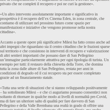
privato che ne completi il recupero e poi ne curi la gestione».
«Un altro intervento assolutamente importante e significativo in
prospettiva è il recupero dell’ex Cinema Eden, in zona centrale, che
contiamo di utilizzare nel prossimo futuro come spazio per
manifestazioni e iniziative che vengono promosse nella nostra
cittadina».
Accanto a queste opere più significative Milesi ha fatto cenno anche ad
altri impegni che riguardano sia il centro cittadino che le frazioni sparse
sul territorio e che consistono in interventi di recupero e valorizzazione
di altri sentieri importanti che possano dare di San Pellegrino
un’immagine particolarmente attrattiva per ogni tipologia di turista. Un
esempio per tutti: il restauro della chiesetta della Torre, che domina
tutta la zona dalle alture di San Pellegrino, restata per anni in
condizioni di degrado ed il cui recupero sta per essere completato
grazie ad un finanziamento statale.
«Tutta una serie di situazioni che si stanno sviluppando positivamente
– ha sottolineato Milesi – e che ci auguriamo possano consentirci non
soltanto di ritornare in qualche modo ai livelli di normalità pre-Covid,
ma di fare un ulteriore salto di qualità per fare davvero di San
Pellegrino e della Valle Brembana una realtà in grado di offrire una
proposta turistica di livello adeguato alla propria Storia, ma anche