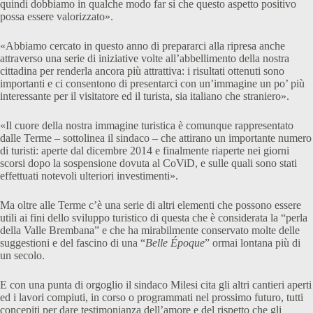
quindi dobbiamo in qualche modo far sì che questo aspetto positivo
possa essere valorizzato».
«Abbiamo cercato in questo anno di prepararci alla ripresa anche
attraverso una serie di iniziative volte all’abbellimento della nostra
cittadina per renderla ancora più attrattiva: i risultati ottenuti sono
importanti e ci consentono di presentarci con un’immagine un po’ più
interessante per il visitatore ed il turista, sia italiano che straniero».
«Il cuore della nostra immagine turistica è comunque rappresentato
dalle Terme – sottolinea il sindaco – che attirano un importante numero
di turisti: aperte dal dicembre 2014 e finalmente riaperte nei giorni
scorsi dopo la sospensione dovuta al CoViD, e sulle quali sono stati
effettuati notevoli ulteriori investimenti».
Ma oltre alle Terme c’è una serie di altri elementi che possono essere
utili ai fini dello sviluppo turistico di questa che è considerata la “perla
della Valle Brembana” e che ha mirabilmente conservato molte delle
suggestioni e del fascino di una “
Belle Époque
” ormai lontana più di
un secolo.
E con una punta di orgoglio il sindaco Milesi cita gli altri cantieri aperti
ed i lavori compiuti, in corso o programmati nel prossimo futuro, tutti
concepiti per dare testimonianza dell’amore e del rispetto che gli