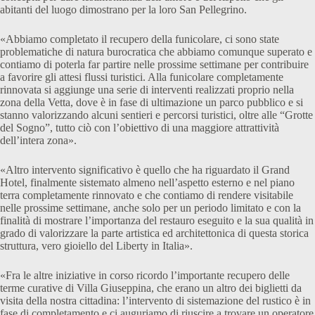
abitanti del luogo dimostrano per la loro San Pellegrino.
«Abbiamo completato il recupero della funicolare, ci sono state
problematiche di natura burocratica che abbiamo comunque superato e
contiamo di poterla far partire nelle prossime settimane per contribuire
a favorire gli attesi flussi turistici. Alla funicolare completamente
rinnovata si aggiunge una serie di interventi realizzati proprio nella
zona della Vetta, dove è in fase di ultimazione un parco pubblico e si
stanno valorizzando alcuni sentieri e percorsi turistici, oltre alle “Grotte
del Sogno”, tutto ciò con l’obiettivo di una maggiore attrattività
dell’intera zona».
«Altro intervento significativo è quello che ha riguardato il Grand
Hotel, finalmente sistemato almeno nell’aspetto esterno e nel piano
terra completamente rinnovato e che contiamo di rendere visitabile
nelle prossime settimane, anche solo per un periodo limitato e con la
finalità di mostrare l’importanza del restauro eseguito e la sua qualità in
grado di valorizzare la parte artistica ed architettonica di questa storica
struttura, vero gioiello del Liberty in Italia».
«Fra le altre iniziative in corso ricordo l’importante recupero delle
terme curative di Villa Giuseppina, che erano un altro dei biglietti da
visita della nostra cittadina: l’intervento di sistemazione del rustico è in
fase di completamento e ci auguriamo di riuscire a trovare un operatore