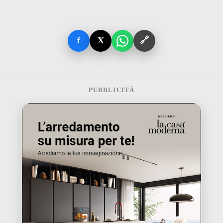
f
X
🔗
PUBBLICITÀ