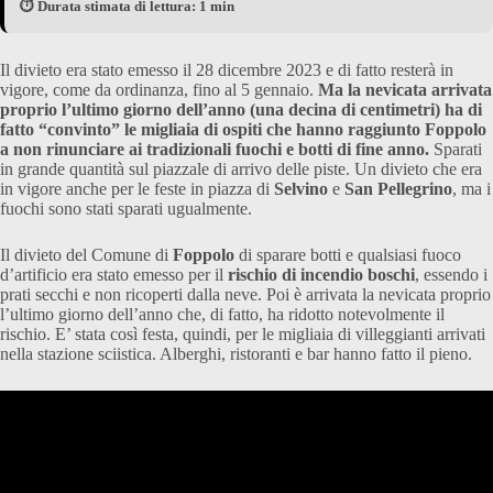
⏱️ Durata stimata di lettura: 1 min
Il divieto era stato emesso il 28 dicembre 2023 e di fatto resterà in
vigore, come da ordinanza, fino al 5 gennaio.
Ma la nevicata arrivata
proprio l’ultimo giorno dell’anno (una decina di centimetri) ha di
fatto “convinto” le migliaia di ospiti che hanno raggiunto Foppolo
a non rinunciare ai tradizionali fuochi e botti di fine anno.
Sparati
in grande quantità sul piazzale di arrivo delle piste. Un divieto che era
in vigore anche per le feste in piazza di
Selvino
e
San Pellegrino
, ma i
fuochi sono stati sparati ugualmente.
Il divieto del Comune di
Foppolo
di sparare botti e qualsiasi fuoco
d’artificio era stato emesso per il
rischio di incendio boschi
, essendo i
prati secchi e non ricoperti dalla neve. Poi è arrivata la nevicata proprio
l’ultimo giorno dell’anno che, di fatto, ha ridotto notevolmente il
rischio. E’ stata così festa, quindi, per le migliaia di villeggianti arrivati
nella stazione sciistica. Alberghi, ristoranti e bar hanno fatto il pieno.