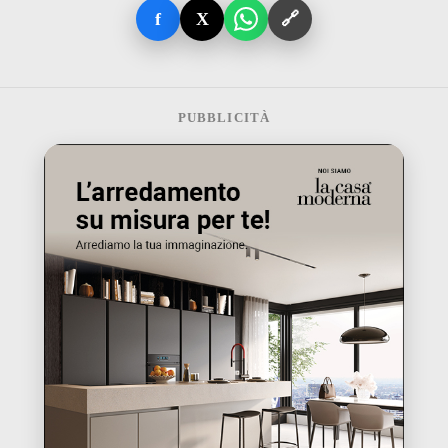
f
X
🔗
PUBBLICITÀ