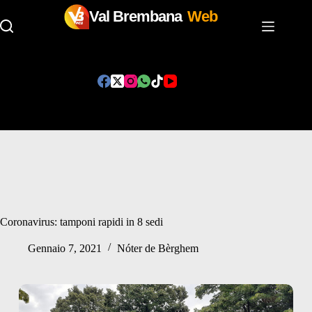
Val Brembana
Web
Salta
al
contenuto
Coronavirus: tamponi rapidi in 8 sedi
Gennaio 7, 2021
Nóter de Bèrghem