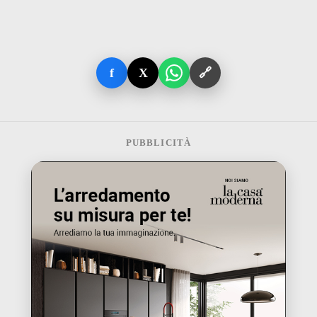
f
X
🔗
PUBBLICITÀ