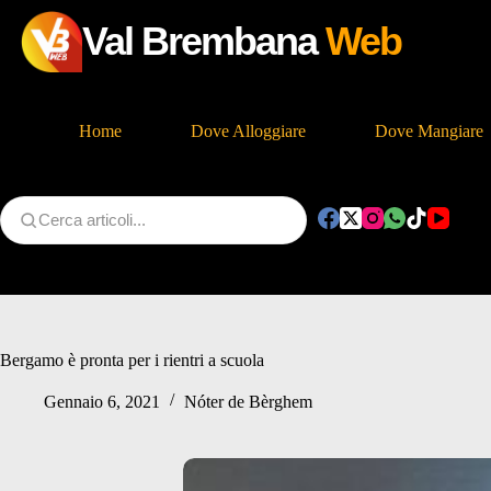
Val Brembana
Web
Home
Dove Alloggiare
Dove Mangiare
Salta
al
contenuto
Bergamo è pronta per i rientri a scuola
Gennaio 6, 2021
Nóter de Bèrghem