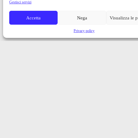
Gestisci servizi
Accetta
Nega
Visualizza le 
Privacy policy
Iscriviti alla nostra newsletter
Ricevi aggiornamenti, notizie e novità dalla Val