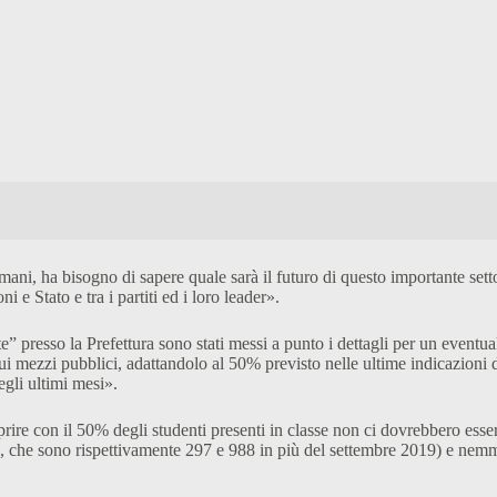
ani, ha bisogno di sapere quale sarà il futuro di questo importante sett
 e Stato e tra i partiti ed i loro leader».
presso la Prefettura sono stati messi a punto i dettagli per un eventuale
sui mezzi pubblici, adattandolo al 50% previsto nelle ultime indicazioni 
egli ultimi mesi».
aprire con il 50% degli studenti presenti in classe non ci dovrebbero ess
e, che sono rispettivamente 297 e 988 in più del settembre 2019) e nem