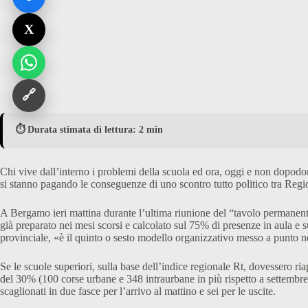
X
🔗
⏱️ Durata stimata di lettura: 2 min
Chi vive dall’interno i problemi della scuola ed ora, oggi e non dopodom
si stanno pagando le conseguenze di uno scontro tutto politico tra Regioni
A Bergamo ieri mattina durante l’ultima riunione del “tavolo permanente” 
già preparato nei mesi scorsi e calcolato sul 75% di presenze in aula e 
provinciale, «è il quinto o sesto modello organizzativo messo a punto n
Se le scuole superiori, sulla base dell’indice regionale Rt, dovessero ri
del 30% (100 corse urbane e 348 intraurbane in più rispetto a settembr
scaglionati in due fasce per l’arrivo al mattino e sei per le uscite.