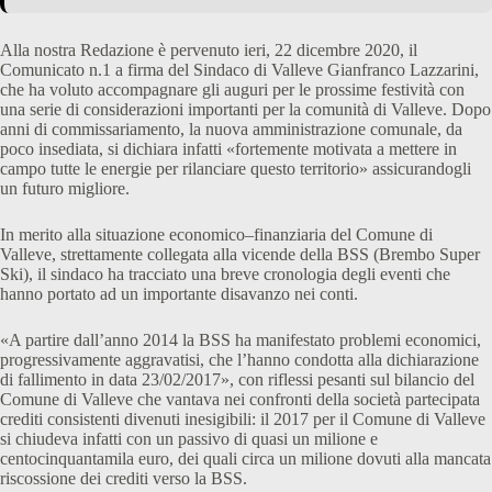
Alla nostra Redazione è pervenuto ieri, 22 dicembre 2020, il
Comunicato n.1 a firma del Sindaco di Valleve Gianfranco Lazzarini,
che ha voluto accompagnare gli auguri per le prossime festività con
una serie di considerazioni importanti per la comunità di Valleve. Dopo
anni di commissariamento, la nuova amministrazione comunale, da
poco insediata, si dichiara infatti «fortemente motivata a mettere in
campo tutte le energie per rilanciare questo territorio» assicurandogli
un futuro migliore.
In merito alla situazione economico–finanziaria del Comune di
Valleve, strettamente collegata alla vicende della BSS (Brembo Super
Ski), il sindaco ha tracciato una breve cronologia degli eventi che
hanno portato ad un importante disavanzo nei conti.
«A partire dall’anno 2014 la BSS ha manifestato problemi economici,
progressivamente aggravatisi, che l’hanno condotta alla dichiarazione
di fallimento in data 23/02/2017», con riflessi pesanti sul bilancio del
Comune di Valleve che vantava nei confronti della società partecipata
crediti consistenti divenuti inesigibili: il 2017 per il Comune di Valleve
si chiudeva infatti con un passivo di quasi un milione e
centocinquantamila euro, dei quali circa un milione dovuti alla mancata
riscossione dei crediti verso la BSS.