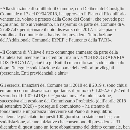
«Alla situazione di squilibrio il Comune, con Delibera del Consiglio
Comunale n.17 del 09/04/2018, ha approvato il Piano di Riequilibrio
ventennale, voluto e preteso dalla Corte dei Conti», che prevede per
ogni anno, fino al ventesimo, un risparmio da parte del Comune di €
57.487,47 per ripianare il noto disavanzo del 2017. «Tale piano –
sottolinea il comunicato – ha dovuto prevedere l’introduzione
dell’Addizionale Comunale IRPEF e l’aumento della TARI».
«Il Comune di Valleve è stato comunque ammesso da parte della
Curatela Fallimentare tra i creditori, ma in via “CHIROGRAFARIA
POSTERGATA”, cioè tra gli Enti il cui credito sarà soddisfatto solo
dopo l’integrale soddisfazione da parte dei creditori privilegiati
(personale, Enti previdenziali e altri)».
Gli esercizi finanziari del Comune tra il 2018 ed il 2019 si sono chiusi
entrambi con un disavanzo importante: il primo di € 1.092.261,92 ed il
secondo di € 1.020.418,69. «Questa nuova Amministrazione,
successiva alla gestione del Commissario Prefettizio (dall’aprile 2018
al settembre 2020) – prosegue il comunicato – ha ritenuto di
fondamentale importanza intervenire sul Piano di Riequilibrio
ventennale già citato: in questi 100 giorni sono state concluse, con
soddisfazione, alcune iniziative che consentono di prevedere al 31
dicembre di quest’anno un forte abbattimento del debito comunale, ben