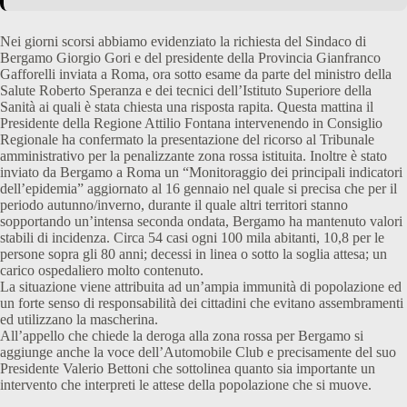
Nei giorni scorsi abbiamo evidenziato la richiesta del Sindaco di
Bergamo Giorgio Gori e del presidente della Provincia Gianfranco
Gafforelli inviata a Roma, ora sotto esame da parte del ministro della
Salute Roberto Speranza e dei tecnici dell’Istituto Superiore della
Sanità ai quali è stata chiesta una risposta rapita. Questa mattina il
Presidente della Regione Attilio Fontana intervenendo in Consiglio
Regionale ha confermato la presentazione del ricorso al Tribunale
amministrativo per la penalizzante zona rossa istituita. Inoltre è stato
inviato da Bergamo a Roma un “Monitoraggio dei principali indicatori
dell’epidemia” aggiornato al 16 gennaio nel quale si precisa che per il
periodo autunno/inverno, durante il quale altri territori stanno
sopportando un’intensa seconda ondata, Bergamo ha mantenuto valori
stabili di incidenza. Circa 54 casi ogni 100 mila abitanti, 10,8 per le
persone sopra gli 80 anni; decessi in linea o sotto la soglia attesa; un
carico ospedaliero molto contenuto.
La situazione viene attribuita ad un’ampia immunità di popolazione ed
un forte senso di responsabilità dei cittadini che evitano assembramenti
ed utilizzano la mascherina.
All’appello che chiede la deroga alla zona rossa per Bergamo si
aggiunge anche la voce dell’Automobile Club e precisamente del suo
Presidente Valerio Bettoni che sottolinea quanto sia importante un
intervento che interpreti le attese della popolazione che si muove.