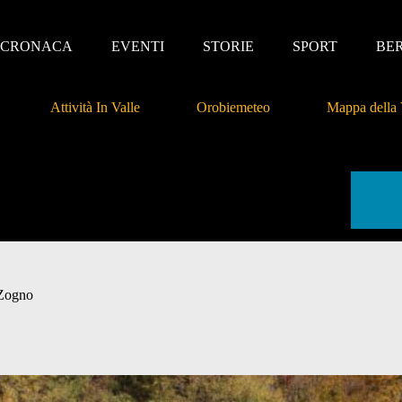
CRONACA
EVENTI
STORIE
SPORT
BE
Attività In Valle
Orobiemeteo
Mappa della 
 Zogno