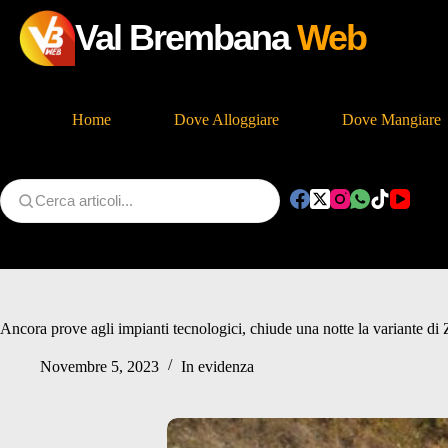
Val Brembana
Web
Home
Dove Alloggiare
Dove Mangiare
Salta
al
contenuto
Ancora prove agli impianti tecnologici, chiude una notte la variante di
Novembre 5, 2023
In evidenza