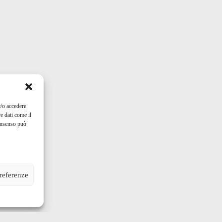
e/o accedere
e dati come il
consenso può
preferenze