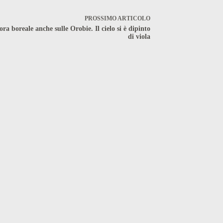
PROSSIMO
ARTICOLO
ra boreale anche sulle Orobie. Il cielo si è dipinto
di viola