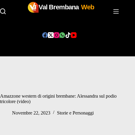
Val Brembana
Web
Salta
al
contenuto
Amazzone western di origini brembane: Alessandra sul podio
tricolore (video)
Novembre 22, 2023
Storie e Personaggi