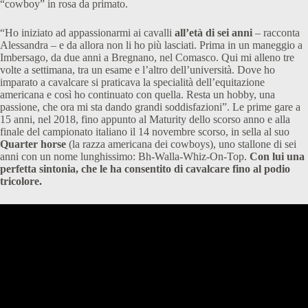
“cowboy” in rosa da primato.
“Ho iniziato ad appassionarmi ai cavalli
all’età di sei anni
– racconta
Alessandra – e da allora non li ho più lasciati. Prima in un maneggio a
Imbersago, da due anni a Bregnano, nel Comasco. Qui mi alleno tre
volte a settimana, tra un esame e l’altro dell’università. Dove ho
imparato a cavalcare si praticava la specialità dell’equitazione
americana e così ho continuato con quella. Resta un hobby, una
passione, che ora mi sta dando grandi soddisfazioni”. Le prime gare a
15 anni, nel 2018, fino appunto al Maturity dello scorso anno e alla
finale del campionato italiano il 14 novembre scorso, in sella al suo
Quarter horse
(la razza americana dei cowboys), uno stallone di sei
anni con un nome lunghissimo: Bh-Walla-Whiz-On-Top.
Con lui una
perfetta sintonia, che le ha consentito di cavalcare fino al podio
tricolore.