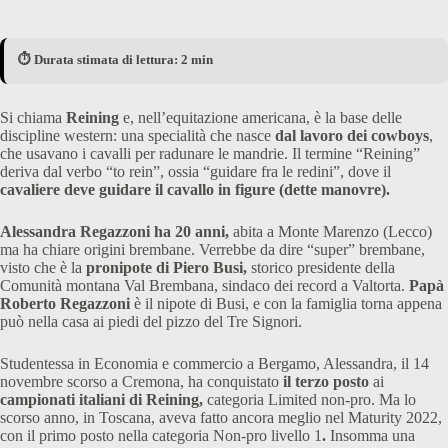
⏱️ Durata stimata di lettura: 2 min
Si chiama
Reining
e, nell’equitazione americana, è la base delle
discipline western: una specialità che nasce
dal lavoro dei cowboys
,
che usavano i cavalli per radunare le mandrie. Il termine “Reining”
deriva dal verbo “to rein”, ossia “guidare fra le redini”, dove il
cavaliere deve guidare il cavallo in figure (dette manovre).
Alessandra Regazzoni ha 20 anni,
abita a Monte Marenzo (Lecco)
ma ha chiare origini brembane. Verrebbe da dire “super” brembane,
visto che è la
pronipote di Piero Busi,
storico presidente della
Comunità montana Val Brembana, sindaco dei record a Valtorta.
Papà
Roberto Regazzoni
è il nipote di Busi, e con la famiglia torna appena
può nella casa ai piedi del pizzo del Tre Signori.
Studentessa in Economia e commercio a Bergamo, Alessandra, il 14
novembre scorso a Cremona, ha conquistato
il terzo posto
ai
campionati italiani di Reining,
categoria Limited non-pro. Ma lo
scorso anno, in Toscana, aveva fatto ancora meglio nel Maturity 2022,
con il primo posto nella categoria Non-pro livello 1
.
Insomma una