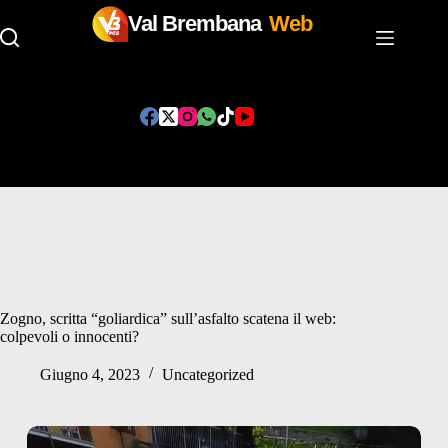
Val Brembana
Web
Salta
al
contenuto
Zogno, scritta “goliardica” sull’asfalto scatena il web:
colpevoli o innocenti?
Giugno 4, 2023
Uncategorized