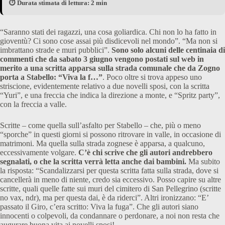
⏱️ Durata stimata di lettura: 2 min
“Saranno stati dei ragazzi, una cosa goliardica. Chi non lo ha fatto in
gioventù? Ci sono cose assai più disdicevoli nel mondo”. “Ma non si
imbrattano strade e muri pubblici”.
Sono solo alcuni delle centinaia di
commenti che da sabato 3 giugno vengono postati sul web in
merito a una scritta apparsa sulla strada comunale che da Zogno
porta a Stabello: “Viva la f…”
. Poco oltre si trova appeso uno
striscione, evidentemente relativo a due novelli sposi, con la scritta
“Yuri”, e una freccia che indica la direzione a monte, e “Spritz party”,
con la freccia a valle.
Scritte – come quella sull’asfalto per Stabello – che, più o meno
“sporche” in questi giorni si possono ritrovare in valle, in occasione di
matrimoni. Ma quella sulla strada zognese è apparsa, a qualcuno,
eccessivamente volgare.
C’è chi scrive che gli autori andrebbero
segnalati, o che la scritta verrà letta anche dai bambini.
Ma subito
la risposta: “Scandalizzarsi per questa scritta fatta sulla strada, dove si
cancellerà in meno di niente, credo sia eccessivo. Posso capire su altre
scritte, quali quelle fatte sui muri del cimitero di San Pellegrino (scritte
no vax, ndr), ma per questa dai, è da riderci”. Altri ironizzano: “E’
passato il Giro, c’era scritto: Viva la fuga”. Che gli autori siano
innocenti o colpevoli, da condannare o perdonare, a noi non resta che
augurare buona vita ai novelli sposi!