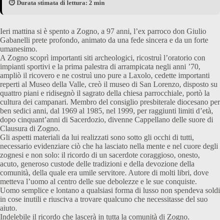
⏱️ Durata stimata di lettura: 2 min
Ieri mattina si è spento a Zogno, a 97 anni, l’ex parroco don Giulio
Gabanelli prete profondo, animato da una fede sincera e da un forte
umanesimo.
A Zogno scoprì importanti siti archeologici, ricostruì l’oratorio con
impianti sportivi e la prima palestra di arrampicata negli anni ’70,
ampliò il ricovero e ne costruì uno pure a Laxolo, cedette importanti
reperti al Museo della Valle, creò il museo di San Lorenzo, disposto su
quattro piani e ridisegnò il sagrato della chiesa parrocchiale, portò la
cultura dei campanari. Membro del consiglio presbiterale diocesano per
ben sedici anni, dal 1969 al 1985, nel 1999, per raggiunti limiti d’età,
dopo cinquant’anni di Sacerdozio, divenne Cappellano delle suore di
Clausura di Zogno.
Gli aspetti materiali da lui realizzati sono sotto gli occhi di tutti,
necessario evidenziare ciò che ha lasciato nella mente e nel cuore degli
zognesi e non solo: il ricordo di un sacerdote coraggioso, onesto,
acuto, generoso custode delle tradizioni e della devozione della
comunità, della quale era umile servitore. Autore di molti libri, dove
metteva l’uomo al centro delle sue debolezze e le sue conquiste.
Uomo semplice e lontano a qualsiasi forma di lusso non spendeva soldi
in cose inutili e riusciva a trovare qualcuno che necessitasse del suo
aiuto.
Indelebile il ricordo che lascerà in tutta la comunità di Zogno.