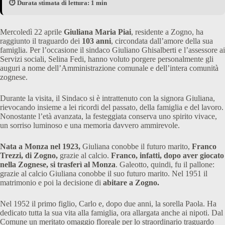
⏱️ Durata stimata di lettura: 1 min
Mercoledì 22 aprile
Giuliana Maria Piai
, residente a Zogno, ha
raggiunto il traguardo dei
103 anni
, circondata dall’amore della sua
famiglia. Per l’occasione il sindaco Giuliano Ghisalberti e l’assessore ai
Servizi sociali, Selina Fedi, hanno voluto porgere personalmente gli
auguri a nome dell’Amministrazione comunale e dell’intera comunità
zognese.
Durante la visita, il Sindaco si è intrattenuto con la signora Giuliana,
rievocando insieme a lei ricordi del passato, della famiglia e del lavoro.
Nonostante l’età avanzata, la festeggiata conserva uno spirito vivace,
un sorriso luminoso e una memoria davvero ammirevole.
Nata a Monza nel 1923,
Giuliana conobbe il futuro marito,
Franco
Trezzi, di Zogno,
grazie al calcio.
Franco, infatti, dopo aver giocato
nella Zognese, si trasferì al Monza
. Galeotto, quindi, fu il pallone:
grazie al calcio Giuliana conobbe il suo futuro marito. Nel 1951 il
matrimonio e poi la decisione di
abitare a Zogno.
Nel 1952 il primo figlio, Carlo e, dopo due anni, la sorella Paola. Ha
dedicato tutta la sua vita alla famiglia, ora allargata anche ai nipoti. Dal
Comune un meritato omaggio floreale per lo straordinario traguardo