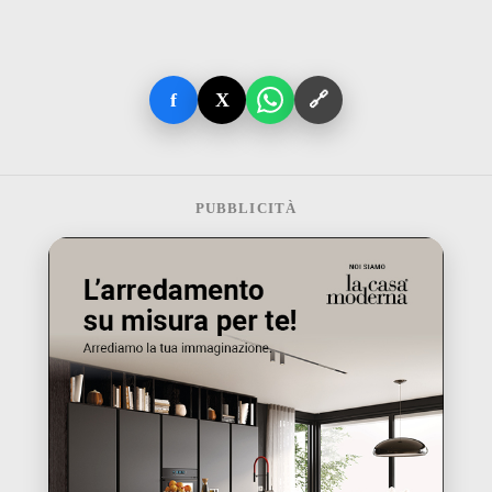
f
X
🔗
PUBBLICITÀ