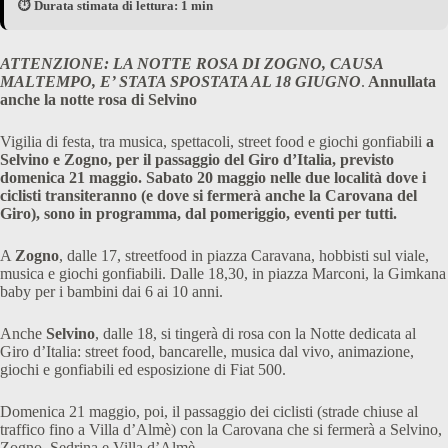
⏱️ Durata stimata di lettura: 1 min
ATTENZIONE: LA NOTTE ROSA DI ZOGNO, CAUSA
MALTEMPO, E’ STATA SPOSTATA AL 18 GIUGNO
.
Annullata
anche la notte rosa di Selvino
Vigilia di festa, tra musica, spettacoli, street food e giochi gonfiabili
a
Selvino e Zogno, per il passaggio del Giro d’Italia, previsto
domenica 21 maggio. Sabato 20 maggio nelle due località dove i
ciclisti transiteranno (e dove si fermerà anche la Carovana del
Giro), sono in programma, dal pomeriggio, eventi per tutti.
A
Zogno
, dalle 17, streetfood in piazza Caravana, hobbisti sul viale,
musica e giochi gonfiabili. Dalle 18,30, in piazza Marconi, la Gimkana
baby per i bambini dai 6 ai 10 anni.
Anche
Selvino
, dalle 18, si tingerà di rosa con la Notte dedicata al
Giro d’Italia: street food, bancarelle, musica dal vivo, animazione,
giochi e gonfiabili ed esposizione di Fiat 500.
Domenica 21 maggio, poi, il passaggio dei ciclisti (strade chiuse al
traffico fino a Villa d’Almè) con la Carovana che si fermerà a Selvino,
Zogno, Sedrina e Villa d’Almè.