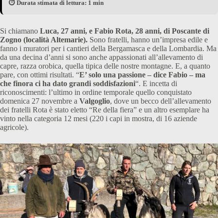
⏱️ Durata stimata di lettura: 1 min
Si chiamano
Luca, 27 anni, e Fabio Rota, 28 anni, di Poscante di
Zogno (località Altemarie).
Sono fratelli, hanno un’impresa edile e
fanno i muratori per i cantieri della Bergamasca e della Lombardia. Ma
da una decina d’anni si sono anche appassionati all’allevamento di
capre, razza orobica, quella tipica delle nostre montagne. E, a quanto
pare, con ottimi risultati. “
E’ solo una passione – dice Fabio – ma
che finora ci ha dato grandi soddisfazioni
“. E incetta di
riconoscimenti: l’ultimo in ordine temporale quello conquistato
domenica 27 novembre a
Valgoglio
, dove un becco dell’allevamento
dei fratelli Rota è stato eletto “Re della fiera” e un altro esemplare ha
vinto nella categoria 12 mesi (220 i capi in mostra, di 16 aziende
agricole).