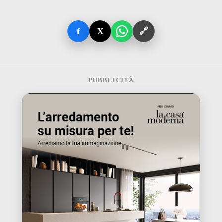
f
X
🔗
PUBBLICITÀ