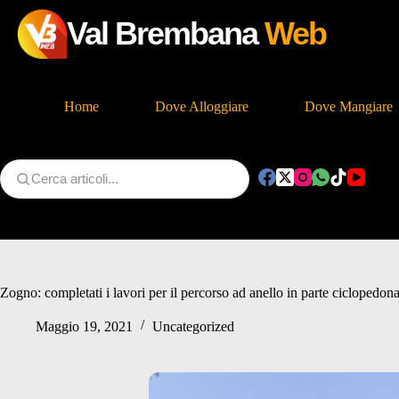
Val Brembana
Web
Home
Dove Alloggiare
Dove Mangiare
Salta
al
contenuto
Zogno: completati i lavori per il percorso ad anello in parte ciclopedona
Maggio 19, 2021
Uncategorized