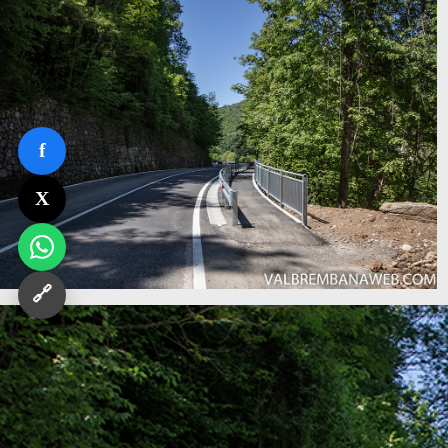
f
X
🔗