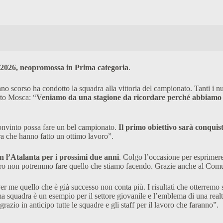
2026, neopromossa in Prima categoria
.
no scorso ha condotto la squadra alla vittoria del campionato. Tanti i nu
rto Mosca: “
Veniamo da una stagione da ricordare perché abbiamo vin
onvinto possa fare un bel campionato.
Il primo obiettivo sarà conquis
a che hanno fatto un ottimo lavoro”.
n l’Atalanta per i prossimi due anni
. Colgo l’occasione per esprimere
i loro non potremmo fare quello che stiamo facendo. Grazie anche al Comu
Per me quello che è già successo non conta più. I risultati che otterremo
 squadra è un esempio per il settore giovanile e l’emblema di una realtà t
ngrazio in anticipo tutte le squadre e gli staff per il lavoro che faranno”.