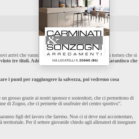
ovi arrivi che vanno a rinforzare l’organico in vista di un torneo che si
to tre titoli. Adesso inizia una nuova stagione, vi garantisco che
tare i punti per raggiungere la salvezza, poi vedremo cosa
 un grosso grazie ai nostri sponsor e sostenitori, che ci permettono di
ne di Zogno, che ci permette di usufruire del centro sportivo”.
 saranno figli del lavoro che faremo. Non ci si deve mai accontentare,
erritoriale. Per il settore giovanile chiedo agli allenatori di insegnare