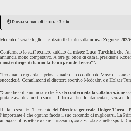
⏱️ Durata stimata di lettura: 3 min
Mercoledì sera 9 luglio si è alzato il sipario sulla
nuova Zognese 2025/
Confermato lo staff tecnico, guidato da
mister Luca Tarchini,
che l’an
annuncia molto competitivo. A fare gli onori di casa il presidente Robe
i nostri dirigenti hanno fatto un grande lavoro
“”.
“Per quanto riguarda la prima squadra – ha continuato Mosca – sono c
succederà
. Complimenti al direttore sportivo Medaghri e a Holger Turr
“Sono lieto di annunciare che è stata
confermata la collaborazione co
portare avanti la nostra società. Il loro aiuto è fondamentale, senza d
Ha fatto seguito l’intervento del
Direttore generale, Holger Turra
: “
l’importante è che ognuno faccia il suo cercando di migliorarsi. La Prima
ai ragazzi il rispetto e a dare il massimo, sia a scuola sia nello sport. Ri