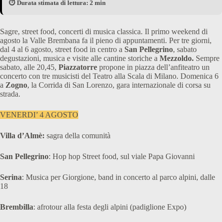
⏱️ Durata stimata di lettura: 2 min
Sagre, street food, concerti di musica classica. Il primo weekend di
agosto la Valle Brembana fa il pieno di appuntamenti. Per tre giorni,
dal 4 al 6 agosto, street food in centro a
San Pellegrino
, sabato
degustazioni, musica e visite alle cantine storiche a
Mezzoldo.
Sempre
sabato, alle 20,45,
Piazzatorre
propone in piazza dell’anfiteatro un
concerto con tre musicisti del Teatro alla Scala di Milano. Domenica 6
a
Zogno
, la Corrida di San Lorenzo, gara internazionale di corsa su
strada.
VENERDI’ 4 AGOSTO
Villa d’Almè:
sagra della comunità
San Pellegrino
: Hop hop Street food, sul viale Papa Giovanni
Serina
: Musica per Giorgione, band in concerto al parco alpini, dalle
18
Brembilla
: afrotour alla festa degli alpini (padiglione Expo)