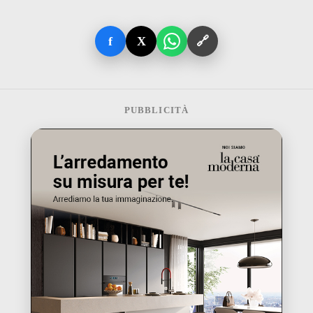
f
X
🔗
PUBBLICITÀ