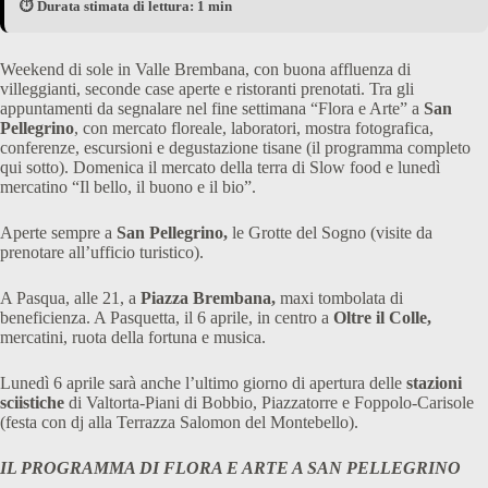
⏱️ Durata stimata di lettura: 1 min
Weekend di sole in Valle Brembana, con buona affluenza di
villeggianti, seconde case aperte e ristoranti prenotati. Tra gli
appuntamenti da segnalare nel fine settimana “Flora e Arte” a
San
Pellegrino
, con mercato floreale, laboratori, mostra fotografica,
conferenze, escursioni e degustazione tisane (il programma completo
qui sotto). Domenica il mercato della terra di Slow food e lunedì
mercatino “Il bello, il buono e il bio”.
Aperte sempre a
San Pellegrino,
le Grotte del Sogno (visite da
prenotare all’ufficio turistico).
A Pasqua, alle 21, a
Piazza Brembana,
maxi tombolata di
beneficienza. A Pasquetta, il 6 aprile, in centro a
Oltre il Colle,
mercatini, ruota della fortuna e musica.
Lunedì 6 aprile sarà anche l’ultimo giorno di apertura delle
stazioni
sciistiche
di Valtorta-Piani di Bobbio, Piazzatorre e Foppolo-Carisole
(festa con dj alla Terrazza Salomon del Montebello).
IL PROGRAMMA DI FLORA E ARTE A SAN PELLEGRINO