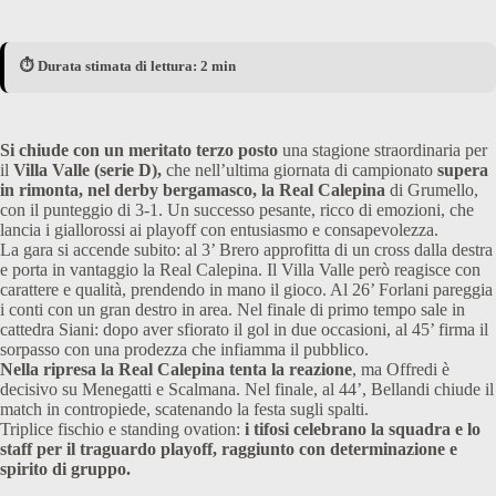
⏱️ Durata stimata di lettura: 2 min
Si chiude con un meritato terzo posto
una stagione straordinaria per
il
Villa Valle (serie D),
che nell’ultima giornata di campionato
supera
in rimonta, nel derby bergamasco, la Real Calepina
di Grumello,
con il punteggio di 3-1. Un successo pesante, ricco di emozioni, che
lancia i giallorossi ai playoff con entusiasmo e consapevolezza.
La gara si accende subito: al 3’ Brero approfitta di un cross dalla destra
e porta in vantaggio la Real Calepina. Il Villa Valle però reagisce con
carattere e qualità, prendendo in mano il gioco. Al 26’ Forlani pareggia
i conti con un gran destro in area. Nel finale di primo tempo sale in
cattedra Siani: dopo aver sfiorato il gol in due occasioni, al 45’ firma il
sorpasso con una prodezza che infiamma il pubblico.
Nella ripresa la Real Calepina tenta la reazione
, ma Offredi è
decisivo su Menegatti e Scalmana. Nel finale, al 44’, Bellandi chiude il
match in contropiede, scatenando la festa sugli spalti.
Triplice fischio e standing ovation:
i tifosi celebrano la squadra e lo
staff per il traguardo playoff, raggiunto con determinazione e
spirito di gruppo.