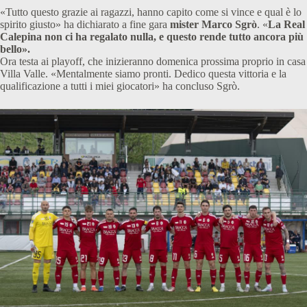
«Tutto questo grazie ai ragazzi, hanno capito come si vince e qual è lo
spirito giusto» ha dichiarato a fine gara
mister Marco Sgrò
. «
La Real
Calepina non ci ha regalato nulla, e questo rende tutto ancora più
bello».
Ora testa ai playoff, che inizieranno domenica prossima proprio in casa
Villa Valle. «Mentalmente siamo pronti. Dedico questa vittoria e la
qualificazione a tutti i miei giocatori» ha concluso Sgrò.