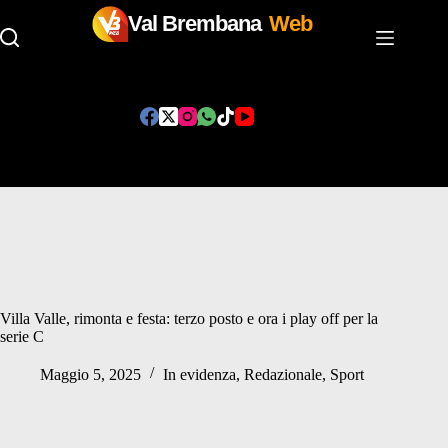
Val Brembana
Web
Salta
al
contenuto
Villa Valle, rimonta e festa: terzo posto e ora i play off per la
serie C
Maggio 5, 2025
In evidenza
,
Redazionale
,
Sport