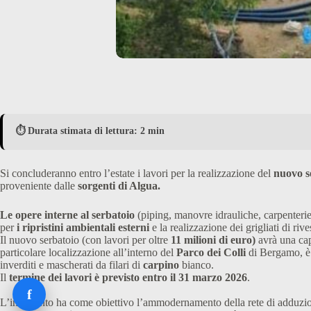
⏱️ Durata stimata di lettura: 2 min
Si concluderanno entro l’estate i lavori per la realizzazione del
nuovo s
proveniente dalle
sorgenti di Algua.
Le opere interne al serbatoio
(piping, manovre idrauliche, carpenterie
per
i ripristini ambientali esterni
e la realizzazione dei grigliati di ri
Il nuovo serbatoio (con lavori per oltre
11 milioni di euro)
avrà una ca
particolare localizzazione all’interno del
Parco dei Colli
di Bergamo, è 
inverditi e mascherati da filari di
carpino
bianco.
Il
termine dei lavori è previsto entro il 31 marzo 2026
.
f
L’intervento ha come obiettivo l’ammodernamento della rete di adduzi