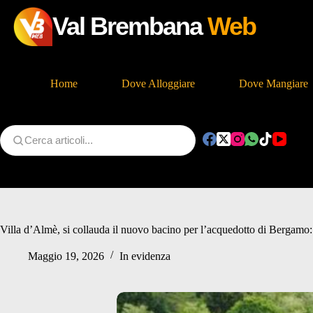
Val Brembana
Web
Home
Dove Alloggiare
Dove Mangiare
Salta
al
contenuto
Villa d’Almè, si collauda il nuovo bacino per l’acquedotto di Bergamo: 
Maggio 19, 2026
In evidenza