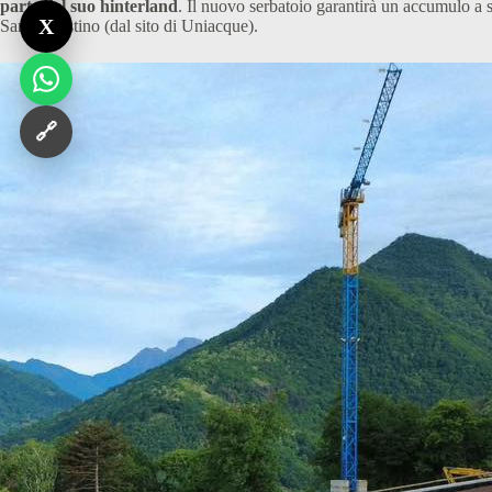
parte del suo hinterland
. Il nuovo serbatoio garantirà un accumulo a se
X
Sant’Agostino (dal sito di Uniacque).
🔗