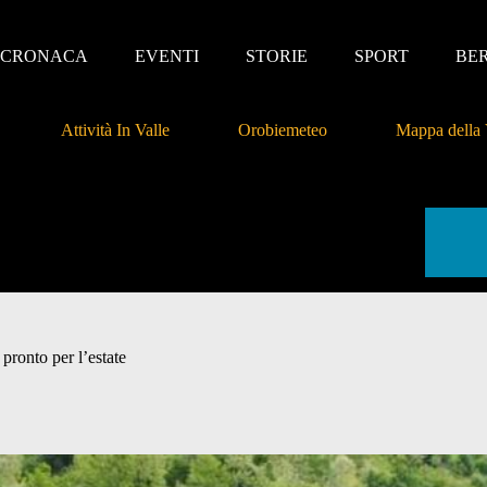
CRONACA
EVENTI
STORIE
SPORT
BE
Attività In Valle
Orobiemeteo
Mappa della 
pronto per l’estate