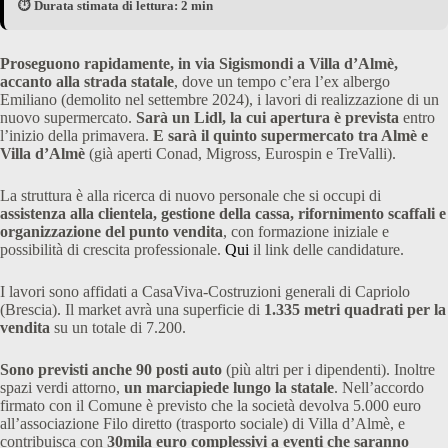
⏱️ Durata stimata di lettura: 2 min
Proseguono rapidamente, in via Sigismondi a Villa d’Almè,
accanto alla strada statale
, dove un tempo c’era l’ex albergo
Emiliano (demolito nel settembre 2024), i lavori di realizzazione di un
nuovo supermercato.
Sarà un Lidl, la cui apertura è prevista
entro
l’inizio della primavera.
E sarà il quinto supermercato tra Almè e
Villa d’Almè
(già aperti Conad, Migross, Eurospin e TreValli).
La struttura è alla ricerca di nuovo personale che si occupi di
assistenza alla clientela, gestione della cassa, rifornimento scaffali e
organizzazione del punto vendita
, con formazione iniziale e
possibilità di crescita professionale.
Qui
il link delle candidature.
I lavori sono affidati a CasaViva-Costruzioni generali di Capriolo
(Brescia). Il market avrà una superficie di
1.335 metri quadrati per la
vendita
su un totale di 7.200.
Sono previsti anche 90 posti auto
(più altri per i dipendenti). Inoltre
spazi verdi attorno,
un marciapiede lungo la statale
. Nell’accordo
firmato con il Comune è previsto che la società devolva 5.000 euro
all’associazione Filo diretto (trasporto sociale) di Villa d’Almè, e
contribuisca con
30mila euro complessivi a eventi che saranno