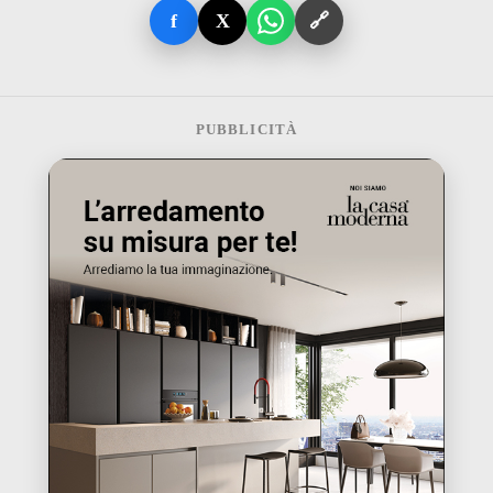
f
X
🔗
PUBBLICITÀ