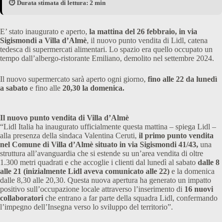
⏱️ Durata stimata di lettura: 2 min
E’ stato inaugurato e aperto,
la mattina del 26 febbraio, in via
Sigismondi a Villa d’Almè
, il nuovo punto vendita di Lidl, catena
tedesca di supermercati alimentari. Lo spazio era quello occupato un
tempo dall’albergo-ristorante Emiliano, demolito nel settembre 2024.
Il nuovo supermercato sarà aperto ogni giorno,
fino alle 22 da lunedì
a sabato
e fino alle
20,30 la domenica.
Il nuovo punto vendita di Villa d’Almè
“Lidl Italia ha inaugurato ufficialmente questa mattina – spiega Lidl –
alla presenza della sindaca Valentina Ceruti,
il primo punto vendita
nel Comune di Villa d’Almè situato in via Sigismondi 41/43,
una
struttura all’avanguardia che si estende su un’area vendita di oltre
1.300 metri quadrati e che accoglie i clienti dal lunedì al sabato
dalle 8
alle 21 (inizialmente Lidl aveva comunicato alle 22)
e la domenica
dalle 8,30 alle 20,30. Questa nuova apertura ha generato un impatto
positivo sull’occupazione locale attraverso l’inserimento di
16 nuovi
collaboratori
che entrano a far parte della squadra Lidl, confermando
l’impegno dell’Insegna verso lo sviluppo del territorio”.