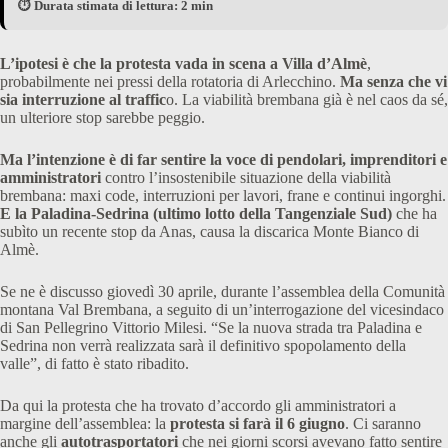
⏱️ Durata stimata di lettura: 2 min
L’ipotesi è che la protesta vada in scena a Villa d’Almè
,
probabilmente nei pressi della rotatoria di Arlecchino.
Ma senza che vi
sia interruzione al traffic
o. La viabilità brembana già è nel caos da sé,
un ulteriore stop sarebbe peggio.
Ma l’intenzione è di far sentire la voce di pendolari, imprenditori e
amministratori
contro l’insostenibile situazione della viabilità
brembana: maxi code, interruzioni per lavori, frane e continui ingorghi.
E la Paladina-Sedrina (ultimo lotto della Tangenziale Sud)
che ha
subìto un recente stop da Anas, causa la discarica Monte Bianco di
Almè.
Se ne è discusso giovedì 30 aprile, durante l’assemblea della Comunità
montana Val Brembana, a seguito di un’interrogazione del vicesindaco
di San Pellegrino Vittorio Milesi. “Se la nuova strada tra Paladina e
Sedrina non verrà realizzata sarà il definitivo spopolamento della
valle”, di fatto è stato ribadito.
Da qui la protesta che ha trovato d’accordo gli amministratori a
margine dell’assemblea: la
protesta si farà il 6 giugno
. Ci saranno
anche gli
autotrasportatori
che nei giorni scorsi avevano fatto sentire