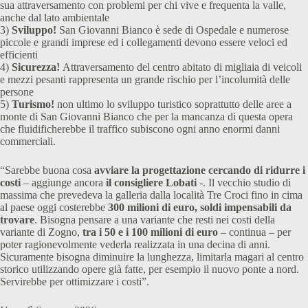
sua attraversamento con problemi per chi vive e frequenta la valle,
anche dal lato ambientale
3)
Sviluppo!
San Giovanni Bianco è sede di Ospedale e numerose
piccole e grandi imprese ed i collegamenti devono essere veloci ed
efficienti
4)
Sicurezza!
Attraversamento del centro abitato di migliaia di veicoli
e mezzi pesanti rappresenta un grande rischio per l’incolumità delle
persone
5)
Turismo!
non ultimo lo sviluppo turistico soprattutto delle aree a
monte di San Giovanni Bianco che per la mancanza di questa opera
che fluidificherebbe il traffico subiscono ogni anno enormi danni
commerciali.
“Sarebbe buona cosa
avviare la progettazione cercando di ridurre i
costi
– aggiunge ancora
il consigliere Lobati
-. Il vecchio studio di
massima che prevedeva la galleria dalla località Tre Croci fino in cima
al paese oggi costerebbe
300 milioni di euro, soldi impensabili da
trovare
. Bisogna pensare a una variante che resti nei costi della
variante di Zogno,
tra i 50 e i 100 milioni di euro
– continua – per
poter ragionevolmente vederla realizzata in una decina di anni.
Sicuramente bisogna diminuire la lunghezza, limitarla magari al centro
storico utilizzando opere già fatte, per esempio il nuovo ponte a nord.
Servirebbe per ottimizzare i costi”.