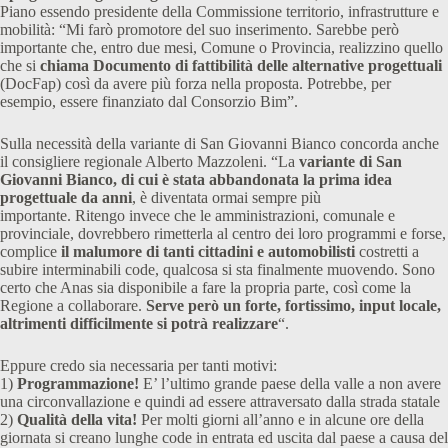
Piano essendo presidente della Commissione territorio, infrastrutture e
mobilità: “Mi farò promotore del suo inserimento. Sarebbe però
importante che, entro due mesi, Comune o Provincia, realizzino quello
che si
chiama Documento di fattibilità delle alternative progettuali
(DocFap) così da avere più forza nella proposta. Potrebbe, per
esempio, essere finanziato dal Consorzio Bim”.
Sulla necessità della variante di San Giovanni Bianco concorda anche
il consigliere regionale Alberto Mazzoleni. “La
variante di San
Giovanni Bianco, di cui è stata abbandonata la prima idea
progettuale da anni
, è diventata ormai sempre più
importante. Ritengo invece che le amministrazioni, comunale e
provinciale, dovrebbero rimetterla al centro dei loro programmi e forse,
complice
il malumore di tanti cittadini e automobilisti
costretti a
subire interminabili code, qualcosa si sta finalmente muovendo. Sono
certo che Anas sia disponibile a fare la propria parte, così come la
Regione a collaborare.
Serve però un forte, fortissimo, input locale,
altrimenti difficilmente si potrà realizzare
“.
Eppure credo sia necessaria per tanti motivi:
1)
Programmazione!
E’ l’ultimo grande paese della valle a non avere
una circonvallazione e quindi ad essere attraversato dalla strada statale
2)
Qualità della vita!
Per molti giorni all’anno e in alcune ore della
giornata si creano lunghe code in entrata ed uscita dal paese a causa del