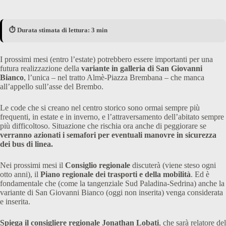
⏱️ Durata stimata di lettura: 3 min
I prossimi mesi (entro l’estate) potrebbero essere importanti per una
futura realizzazione della
variante in galleria di San Giovanni
Bianco
, l’unica – nel tratto Almè-Piazza Brembana – che manca
all’appello sull’asse del Brembo.
Le code che si creano nel centro storico sono ormai sempre più
frequenti, in estate e in inverno, e l’attraversamento dell’abitato sempre
più difficoltoso. Situazione che rischia ora anche di peggiorare se
verranno azionati i semafori per eventuali manovre in sicurezza
dei bus di linea.
Nei prossimi mesi il
Consiglio regionale
discuterà (viene steso ogni
otto anni), il
Piano regionale dei trasporti e della mobilità
. Ed è
fondamentale che (come la tangenziale Sud Paladina-Sedrina) anche la
variante di San Giovanni Bianco (oggi non inserita) venga considerata
e inserita.
Spiega il consigliere regionale Jonathan Lobati
, che sarà relatore del