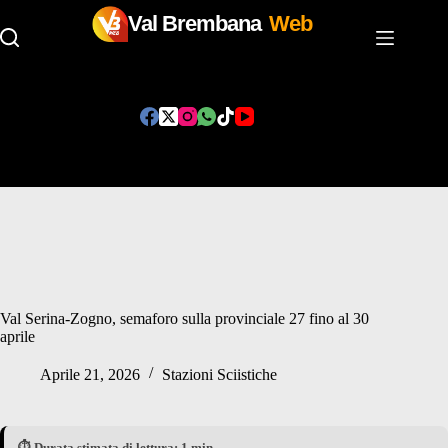
Val Brembana
Web
Salta
al
contenuto
Val Serina-Zogno, semaforo sulla provinciale 27 fino al 30
aprile
Aprile 21, 2026
Stazioni Sciistiche
⏱️ Durata stimata di lettura: 1 min