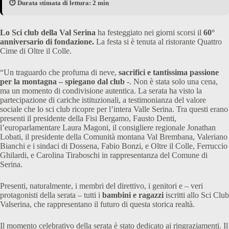
⏱️ Durata stimata di lettura: 2 min
Lo Sci club della Val Serina
ha festeggiato nei giorni scorsi il
60°
anniversario di fondazione.
La festa si è tenuta al ristorante Quattro
Cime di Oltre il Colle.
“Un traguardo che profuma di neve,
sacrifici e tantissima passione
per la montagna – spiegano dal club
-. Non è stata solo una cena,
ma un momento di condivisione autentica. La serata ha visto la
partecipazione di cariche istituzionali, a testimonianza del valore
sociale che lo sci club ricopre per l’intera Valle Serina. Tra questi erano
presenti il presidente della Fisi Bergamo, Fausto Denti,
l’europarlamentare Laura Magoni, il consigliere regionale Jonathan
Lobati, il presidente della Comunità montana Val Brembana, Valeriano
Bianchi e i sindaci di Dossena, Fabio Bonzi, e Oltre il Colle, Ferruccio
Ghilardi, e Carolina Tiraboschi in rappresentanza del Comune di
Serina.
Presenti, naturalmente, i membri del direttivo, i genitori e – veri
protagonisti della serata – tutti i
bambini e ragazzi
iscritti allo Sci Club
Valserina, che rappresentano il futuro di questa storica realtà.
Il momento celebrativo della serata è stato dedicato ai ringraziamenti. Il